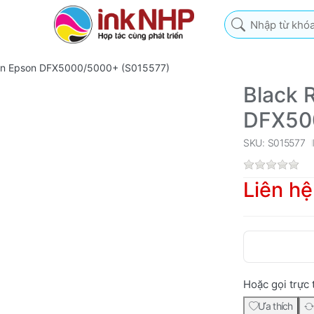
Nhập từ khóa tìm k
on Epson DFX5000/5000+ (S015577)
Black 
DFX50
SKU: S015577
Liên hệ
Hoặc gọi trực 
Ưa thích