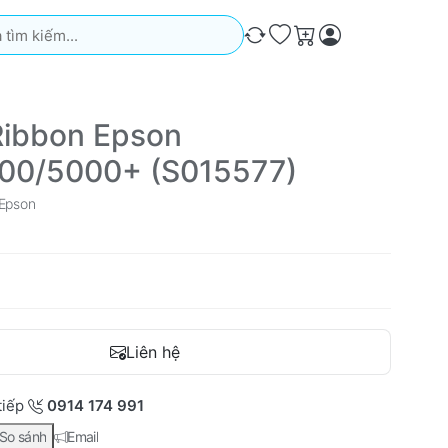
iếm. Kết quả sẽ tự động xuất hiện khi bạn nhập. Nhấn phím Ente
So sánh
Ưa thích
Giỏ hàng
Ribbon Epson
00/5000+ (S015577)
Epson
Liên hệ
tiếp
0914 174 991
So sánh
Email