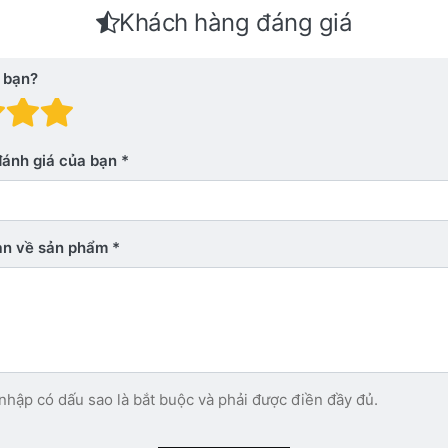
Khách hàng đáng giá
 bạn?
 giá: 1 trên 5 sao. Xấu
nh giá: 2 trên 5 sao.
Đánh giá: 3 trên 5 sao.
Đánh giá: 4 trên 5 sao.
Đánh giá: 5 trên 5 sao. Xu
đánh giá của bạn
bạn về sản phẩm
nhập có dấu sao là bắt buộc và phải được điền đầy đủ.