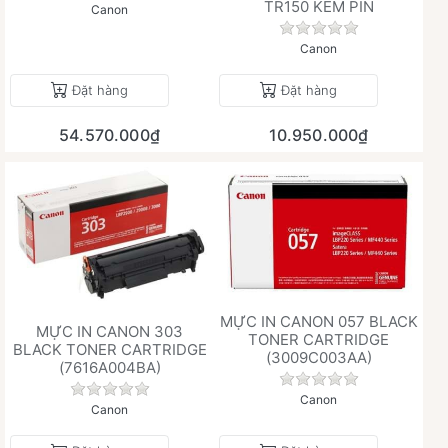
TR150 KÈM PIN
Canon
Chưa có đánh giá 
Canon
Đặt hàng
Đặt hàng
54.570.000₫
10.950.000₫
MỰC IN CANON 057 BLACK
MỰC IN CANON 303
TONER CARTRIDGE
BLACK TONER CARTRIDGE
(3009C003AA)
(7616A004BA)
Chưa có đánh giá 
Chưa có đánh giá nào cho sản phẩm này.
Canon
Canon