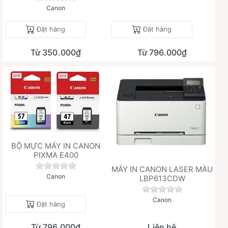
Canon
Đặt hàng
Đặt hàng
Từ 350.000₫
Từ 796.000₫
BỘ MỰC MÁY IN CANON
PIXMA E400
Chưa có đánh giá nào cho sản phẩm này.
MÁY IN CANON LASER MÀU
Canon
LBP613CDW
Chưa có đánh giá 
Canon
Đặt hàng
Từ 796.000₫
Liên hệ