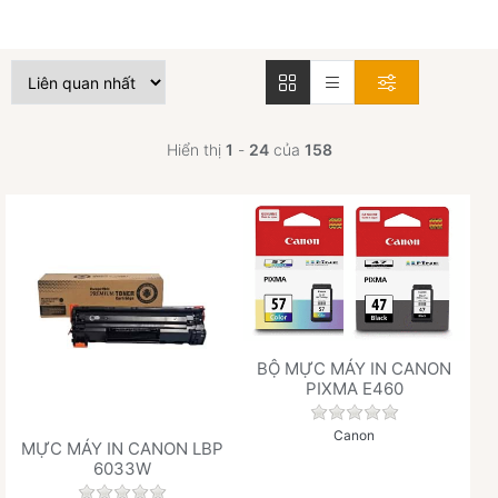
Hiển thị
1
-
24
của
158
BỘ MỰC MÁY IN CANON
PIXMA E460
Chưa có đánh giá 
Canon
MỰC MÁY IN CANON LBP
6033W
Chưa có đánh giá nào cho sản phẩm này.