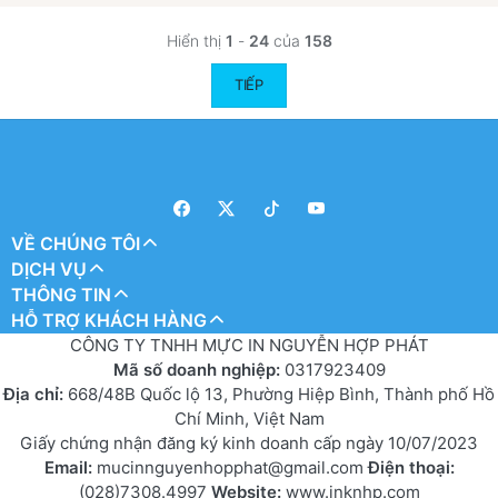
Hiển thị
1
-
24
của
158
TIẾP
VỀ CHÚNG TÔI
DỊCH VỤ
THÔNG TIN
HỖ TRỢ KHÁCH HÀNG
CÔNG TY TNHH MỰC IN NGUYỄN HỢP PHÁT
Mã số doanh nghiệp:
0317923409
Địa chỉ:
668/48B Quốc lộ 13, Phường Hiệp Bình, Thành phố Hồ
Chí Minh, Việt Nam
Giấy chứng nhận đăng ký kinh doanh cấp ngày 10/07/2023
Email:
mucinnguyenhopphat@gmail.com
Điện thoại:
(028)7308.4997
Website:
www.inknhp.com