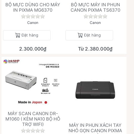
BỘ MỰC DÙNG CHO MÁY
BỘ MỰC MÁY IN PHUN
IN PIXMA MG6370
CANON PIXMA TS6370
Chưa có đánh giá nào cho sản phẩm này.
Chưa có đánh giá 
Canon
Canon
Đặt hàng
Đặt hàng
2.300.000₫
Từ 2.380.000₫
MÁY SCAN CANON DR-
M1060 ( KÈM NA10 BỘ HỖ
TRỢ WIFI)
MÁY IN PHUN XÁCH TAY
NHỎ GỌN CANON PIXMA
Chưa có đánh giá nào cho sản phẩm này.