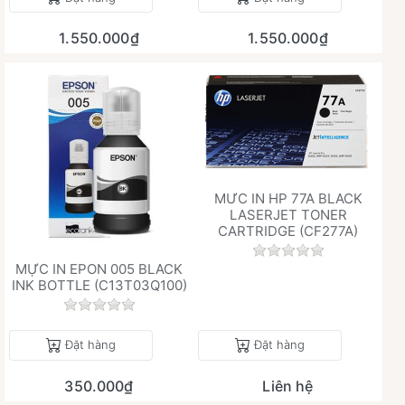
1.550.000₫
1.550.000₫
MƯC IN HP 77A BLACK
LASERJET TONER
CARTRIDGE (CF277A)
Chưa có đánh giá 
MỰC IN EPON 005 BLACK
INK BOTTLE (C13T03Q100)
Chưa có đánh giá nào cho sản phẩm này.
Đặt hàng
Đặt hàng
350.000₫
Liên hệ