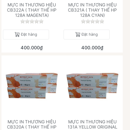
MỰC IN THƯƠNG HIỆU
MỰC IN THƯƠNG HIỆU
CB322A ( THAY THẾ HP
CB321A ( THAY THẾ HP
128A MAGENTA)
128A CYAN)
Chưa có đánh giá nào cho sản phẩm này.
Chưa có đánh giá 
Đặt hàng
Đặt hàng
400.000₫
400.000₫
MỰC IN THƯƠNG HIỆU
MỰC IN THƯƠNG HIỆU
CB320A ( THAY THẾ HP
131A YELLOW ORIGINAL