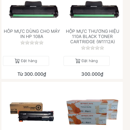
HÔP MỰC DÙNG CHO MÁY
HỘP MỰC THƯƠNG HIỆU
IN HP 108A
110A BLACK TONER
CARTRIDGE (W1112A)
Chưa có đánh giá nào cho sản phẩm này.
Chưa có đánh giá 
Đặt hàng
Đặt hàng
Từ 300.000₫
300.000₫