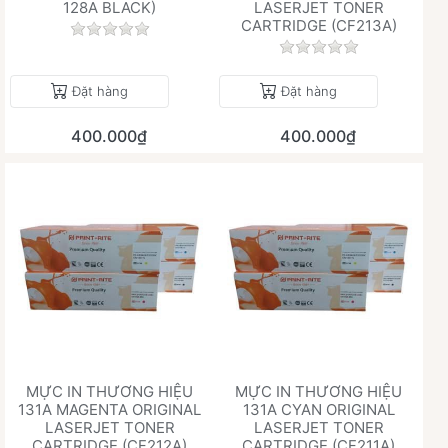
128A BLACK)
LASERJET TONER
CARTRIDGE (CF213A)
Chưa có đánh giá nào cho sản phẩm này.
Chưa có đánh giá 
Đặt hàng
Đặt hàng
400.000₫
400.000₫
MỰC IN THƯƠNG HIỆU
MỰC IN THƯƠNG HIỆU
131A MAGENTA ORIGINAL
131A CYAN ORIGINAL
LASERJET TONER
LASERJET TONER
CARTRIDGE (CF212A)
CARTRIDGE (CF211A)