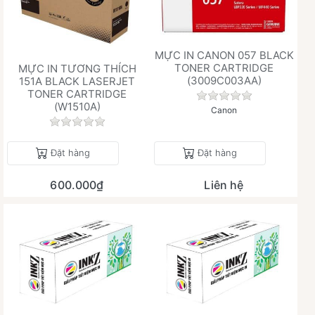
MỰC IN CANON 057 BLACK
TONER CARTRIDGE
MỰC IN TƯƠNG THÍCH
(3009C003AA)
151A BLACK LASERJET
TONER CARTRIDGE
Chưa có đánh giá 
(W1510A)
Canon
Chưa có đánh giá nào cho sản phẩm này.
Đặt hàng
Đặt hàng
600.000₫
Liên hệ