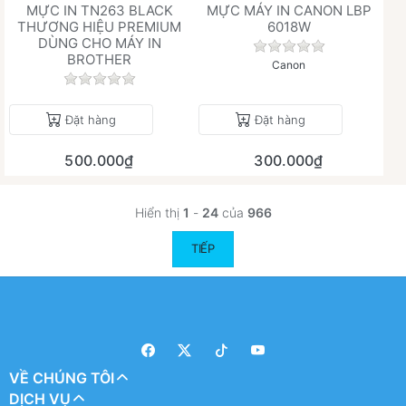
MỰC IN TN263 BLACK
MỰC MÁY IN CANON LBP
THƯƠNG HIỆU PREMIUM
6018W
DÙNG CHO MÁY IN
Chưa có đánh giá 
BROTHER
Canon
Chưa có đánh giá nào cho sản phẩm này.
Đặt hàng
Đặt hàng
500.000₫
300.000₫
Hiển thị
1
-
24
của
966
TIẾP
VỀ CHÚNG TÔI
DỊCH VỤ