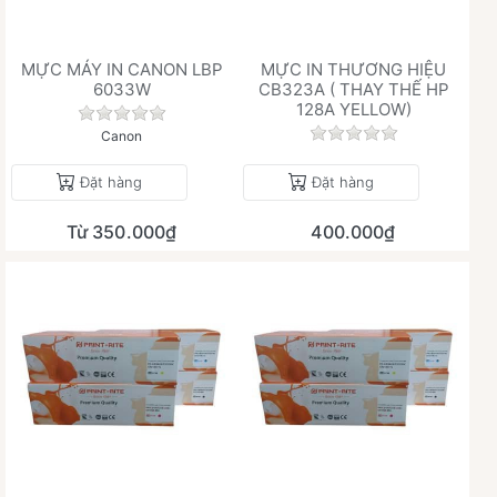
MỰC MÁY IN CANON LBP
MỰC IN THƯƠNG HIỆU
6033W
CB323A ( THAY THẾ HP
128A YELLOW)
Chưa có đánh giá nào cho sản phẩm này.
Chưa có đánh giá 
Canon
Đặt hàng
Đặt hàng
Từ 350.000₫
400.000₫