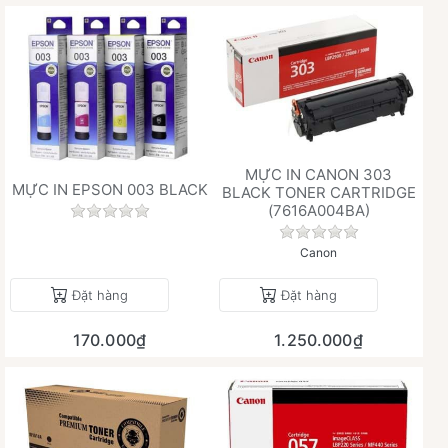
MỰC IN CANON 303
MỰC IN EPSON 003 BLACK
BLACK TONER CARTRIDGE
(7616A004BA)
Chưa có đánh giá nào cho sản phẩm này.
Chưa có đánh giá 
Canon
Đặt hàng
Đặt hàng
170.000₫
1.250.000₫