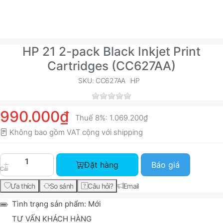
HP 21 2-pack Black Inkjet Print
Cartridges (CC627AA)
SKU: CC627AA
HP
990.000₫
Thuế 8%:
1.069.200₫
Không bao gồm VAT cộng với
shipping
HP 21 2-pack Black Inkjet Print Cartridges (CC6
Đặt hàng
Báo giá
Cái
Ưa thích
So sánh
Câu hỏi?
Email
Tình trạng sản phẩm:
Mới
TƯ VẤN KHÁCH HÀNG