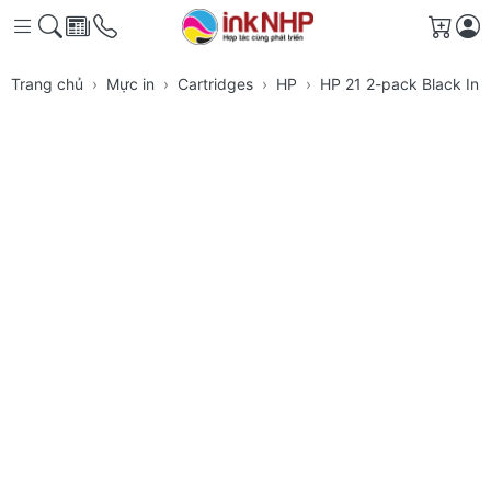
Giỏ h
Trang chủ
Mực in
Cartridges
HP
HP 21 2-pack Black Inkj