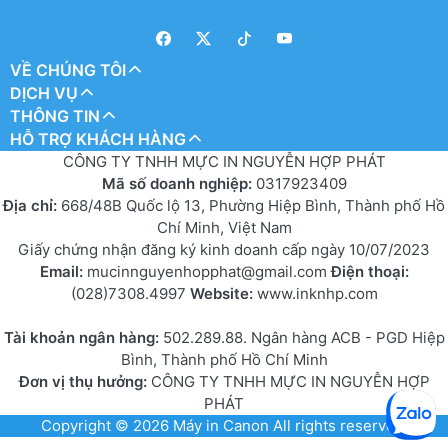
VỀ CHÚNG TÔI
DỊCH VỤ
THÔNG TIN
HỖ TRỢ KHÁCH HÀNG
CÔNG TY TNHH MỰC IN NGUYỄN HỢP PHÁT
Mã số doanh nghiệp:
0317923409
Địa chỉ:
668/48B Quốc lộ 13, Phường Hiệp Bình, Thành phố Hồ
Chí Minh, Việt Nam
Giấy chứng nhận đăng ký kinh doanh cấp ngày 10/07/2023
Email:
mucinnguyenhopphat@gmail.com
Điện thoại:
(028)7308.4997
Website:
www.inknhp.com
Tài khoản ngân hàng:
502.289.88. Ngân hàng ACB - PGD Hiệp
Bình, Thành phố Hồ Chí Minh
Đơn vị thụ hưởng:
CÔNG TY TNHH MỰC IN NGUYỄN HỢP
PHÁT
Copyright © 2026
Máy in Canon
All rights reserved.