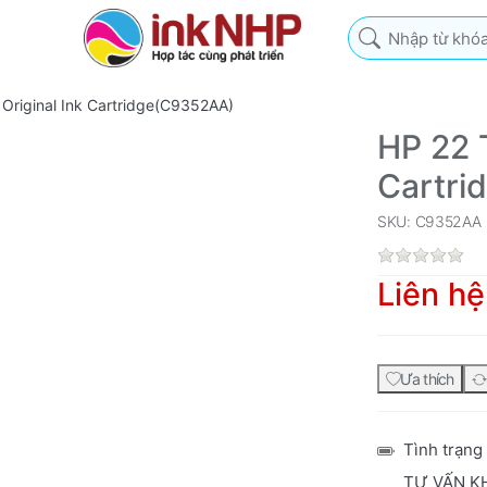
Nhập từ khóa tìm k
r Original Ink Cartridge(C9352AA)
HP 22 T
Cartri
SKU: C9352AA
Liên hệ
Ưa thích
Tình trạng
TƯ VẤN K