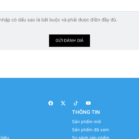
nhập có dấu sao là bắt buộc và phải được điền đầy đủ.
GỬI ĐÁNH GIÁ
THÔNG TIN
Sản phẩm mới
Sản phẩm đã xem
hiệu
So sánh sản phẩm