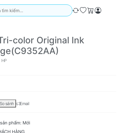
iếm. Kết quả sẽ tự động xuất hiện khi bạn nhập. Nhấn phím Ente
So sánh
Ưa thích
Giỏ hàng
ri-color Original Ink
dge(C9352AA)
HP
So sánh
Email
 sản phẩm:
Mới
HÁCH HÀNG