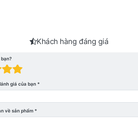
Khách hàng đáng giá
 bạn?
 giá: 1 trên 5 sao. Xấu
nh giá: 2 trên 5 sao.
Đánh giá: 3 trên 5 sao.
Đánh giá: 4 trên 5 sao.
Đánh giá: 5 trên 5 sao. Xu
đánh giá của bạn
bạn về sản phẩm