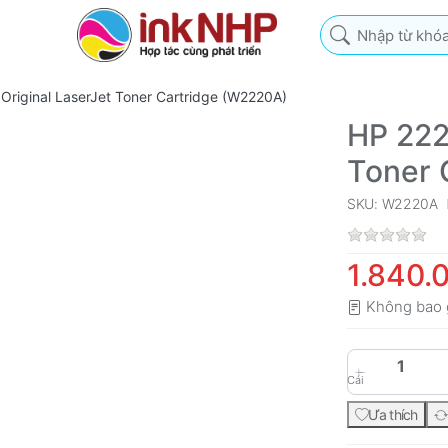
Nhập từ khóa tìm k
Original LaserJet Toner Cartridge (W2220A)
HP 222
Toner 
SKU: W2220A
1.840.
Không bao 
Cái
Ưa thích