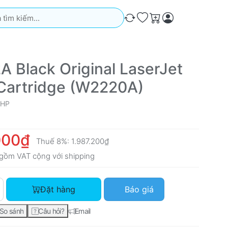
iếm. Kết quả sẽ tự động xuất hiện khi bạn nhập. Nhấn phím Ente
So sánh
Ưa thích
Giỏ hàng
A Black Original LaserJet
Cartridge (W2220A)
HP
000₫
Thuế 8%:
1.987.200₫
gồm VAT cộng với
shipping
HP 222A Black Original LaserJet Toner Cartridge (W2220A) với
Đặt hàng
Báo giá
So sánh
Câu hỏi?
Email