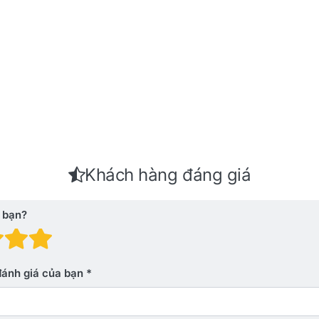
Khách hàng đáng giá
 bạn?
 giá: 1 trên 5 sao. Xấu
nh giá: 2 trên 5 sao.
Đánh giá: 3 trên 5 sao.
Đánh giá: 4 trên 5 sao.
Đánh giá: 5 trên 5 sao. Xu
đánh giá của bạn