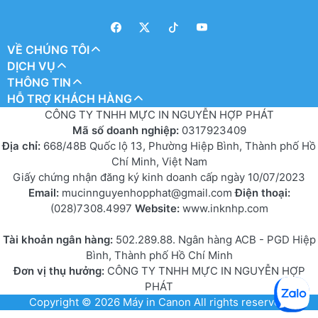
VỀ CHÚNG TÔI
DỊCH VỤ
THÔNG TIN
HỖ TRỢ KHÁCH HÀNG
CÔNG TY TNHH MỰC IN NGUYỄN HỢP PHÁT
Mã số doanh nghiệp:
0317923409
Địa chỉ:
668/48B Quốc lộ 13, Phường Hiệp Bình, Thành phố Hồ
Chí Minh, Việt Nam
Giấy chứng nhận đăng ký kinh doanh cấp ngày 10/07/2023
Email:
mucinnguyenhopphat@gmail.com
Điện thoại:
(028)7308.4997
Website:
www.inknhp.com
Tài khoản ngân hàng:
502.289.88. Ngân hàng ACB - PGD Hiệp
Bình, Thành phố Hồ Chí Minh
Đơn vị thụ hưởng:
CÔNG TY TNHH MỰC IN NGUYỄN HỢP
PHÁT
Copyright © 2026
Máy in Canon
All rights reserved.