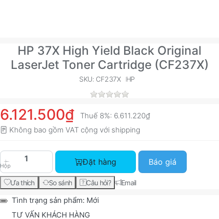
HP 37X High Yield Black Original
LaserJet Toner Cartridge (CF237X)
SKU: CF237X
HP
6.121.500₫
Thuế 8%:
6.611.220₫
Không bao gồm VAT cộng với
shipping
HP 37X High Yield Black Original LaserJet Toner
Đặt hàng
Báo giá
Hộp
Ưa thích
So sánh
Câu hỏi?
Email
Tình trạng sản phẩm:
Mới
TƯ VẤN KHÁCH HÀNG