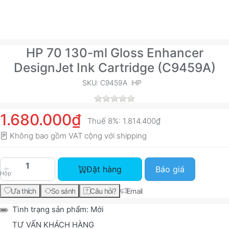
HP 70 130-ml Gloss Enhancer
DesignJet Ink Cartridge (C9459A)
SKU: C9459A
HP
1.680.000₫
Thuế 8%:
1.814.400₫
Không bao gồm VAT cộng với
shipping
HP 70 130-ml Gloss Enhancer DesignJet Ink Cart
Đặt hàng
Báo giá
Hộp
Ưa thích
So sánh
Câu hỏi?
Email
Tình trạng sản phẩm:
Mới
TƯ VẤN KHÁCH HÀNG