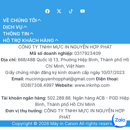
VỀ CHÚNG TÔI
DỊCH VỤ
THÔNG TIN
HỖ TRỢ KHÁCH HÀNG
CÔNG TY TNHH MỰC IN NGUYỄN HỢP PHÁT
Mã số doanh nghiệp:
0317923409
Địa chỉ:
668/48B Quốc lộ 13, Phường Hiệp Bình, Thành phố Hồ
Chí Minh, Việt Nam
Giấy chứng nhận đăng ký kinh doanh cấp ngày 10/07/2023
Email:
mucinnguyenhopphat@gmail.com
Điện thoại:
(028)7308.4997
Website:
www.inknhp.com
Tài khoản ngân hàng:
502.289.88. Ngân hàng ACB - PGD Hiệp
Bình, Thành phố Hồ Chí Minh
Đơn vị thụ hưởng:
CÔNG TY TNHH MỰC IN NGUYỄN HỢP
PHÁT
Copyright © 2026
Máy in Canon
All rights reserved.