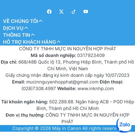
VỀ CHÚNG TÔI
DỊCH VỤ
THÔNG TIN
HỖ TRỢ KHÁCH HÀNG
CÔNG TY TNHH MỰC IN NGUYỄN HỢP PHÁT
Mã số doanh nghiệp:
0317923409
Địa chỉ:
668/48B Quốc lộ 13, Phường Hiệp Bình, Thành phố Hồ
Chí Minh, Việt Nam
Giấy chứng nhận đăng ký kinh doanh cấp ngày 10/07/2023
Email:
mucinnguyenhopphat@gmail.com
Điện thoại:
(028)7308.4997
Website:
www.inknhp.com
Tài khoản ngân hàng:
502.289.88. Ngân hàng ACB - PGD Hiệp
Bình, Thành phố Hồ Chí Minh
Đơn vị thụ hưởng:
CÔNG TY TNHH MỰC IN NGUYỄN HỢP
PHÁT
Copyright © 2026
Máy in Canon
All rights reserved.