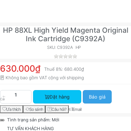
HP 88XL High Yield Magenta Original
Ink Cartridge (C9392A)
SKU: C9392A
HP
630.000₫
Thuế 8%:
680.400₫
Không bao gồm VAT cộng với
shipping
HP 88XL High Yield Magenta Original Ink Cartri
Đặt hàng
Báo giá
Cái
Ưa thích
So sánh
Câu hỏi?
Email
Tình trạng sản phẩm:
Mới
TƯ VẤN KHÁCH HÀNG