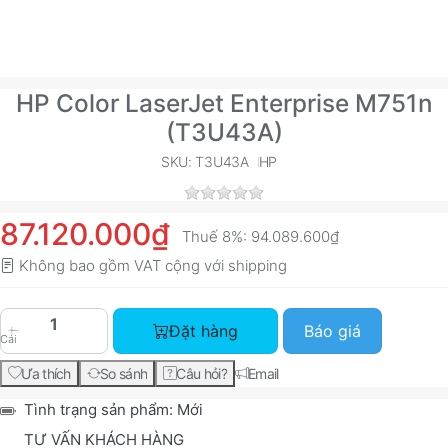
HP Color LaserJet Enterprise M751n
(T3U43A)
SKU: T3U43A
HP
87.120.000₫
Thuế 8%:
94.089.600₫
Không bao gồm VAT cộng với
shipping
HP Color LaserJet Enterprise M751n (T3U43A) vớ
Đặt hàng
Báo giá
Cái
Ưa thích
So sánh
Câu hỏi?
Email
Tình trạng sản phẩm:
Mới
TƯ VẤN KHÁCH HÀNG