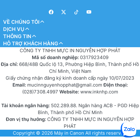
VỀ CHÚNG TÔI
DỊCH VỤ
THÔNG TIN
HỖ TRỢ KHÁCH HÀNG
CÔNG TY TNHH MỰC IN NGUYỄN HỢP PHÁT
Mã số doanh nghiệp:
0317923409
Địa chỉ:
668/48B Quốc lộ 13, Phường Hiệp Bình, Thành phố Hồ
Chí Minh, Việt Nam
Giấy chứng nhận đăng ký kinh doanh cấp ngày 10/07/2023
Email:
mucinnguyenhopphat@gmail.com
Điện thoại:
(028)7308.4997
Website:
www.inknhp.com
Tài khoản ngân hàng:
502.289.88. Ngân hàng ACB - PGD Hiệp
Bình, Thành phố Hồ Chí Minh
Đơn vị thụ hưởng:
CÔNG TY TNHH MỰC IN NGUYỄN HỢP
PHÁT
Copyright © 2026
Máy in Canon
All rights reserved.