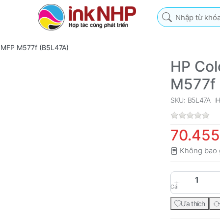
Nhập từ khóa tìm k
e MFP M577f (B5L47A)
HP Col
M577f 
SKU: B5L47A
70.455
Không bao 
Cái
Ưa thích