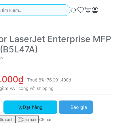
iếm. Kết quả sẽ tự động xuất hiện khi bạn nhập. Nhấn phím Ente
So sánh
Ưa thích
Giỏ hàng
or LaserJet Enterprise MFP
(B5L47A)
HP
.000₫
Thuế 8%:
76.091.400₫
gồm VAT cộng với
shipping
HP Color LaserJet Enterprise MFP M577f (B5L47A) với giá 70.
Đặt hàng
Báo giá
So sánh
Câu hỏi?
Email