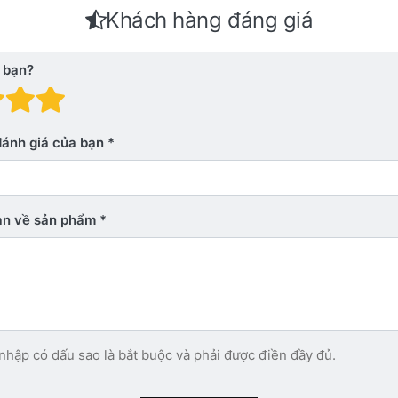
Khách hàng đáng giá
 bạn?
 giá: 1 trên 5 sao. Xấu
nh giá: 2 trên 5 sao.
Đánh giá: 3 trên 5 sao.
Đánh giá: 4 trên 5 sao.
Đánh giá: 5 trên 5 sao. Xu
đánh giá của bạn
bạn về sản phẩm
nhập có dấu sao là bắt buộc và phải được điền đầy đủ.