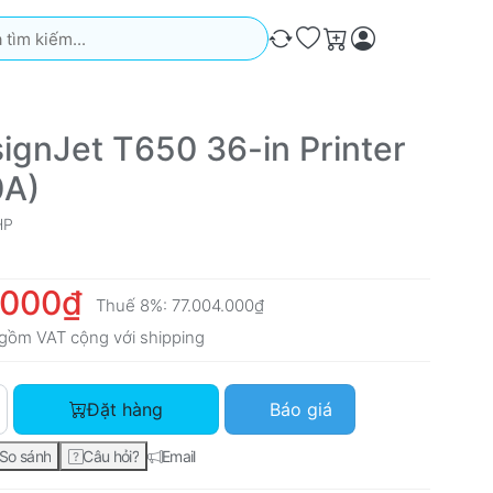
iếm. Kết quả sẽ tự động xuất hiện khi bạn nhập. Nhấn phím Ente
So sánh
Ưa thích
Giỏ hàng
ignJet T650 36-in Printer
0A)
HP
.000₫
Thuế 8%:
77.004.000₫
gồm VAT cộng với
shipping
HP DesignJet T650 36-in Printer (5HB10A) với giá 71.300.000₫
Đặt hàng
Báo giá
So sánh
Câu hỏi?
Email