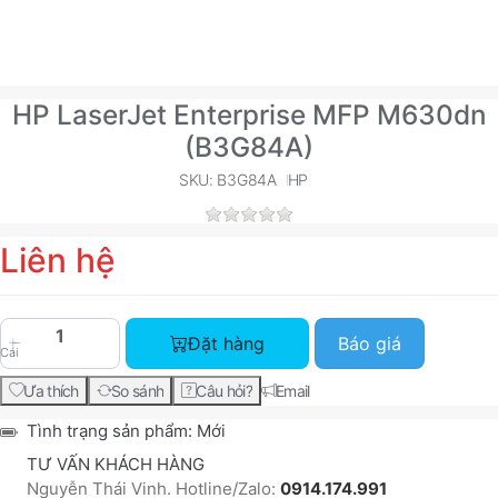
HP LaserJet Enterprise MFP M630dn
(B3G84A)
SKU: B3G84A
HP
Liên hệ
HP LaserJet Enterprise MFP M630dn (B3G84A) vớ
Đặt hàng
Báo giá
Cái
Ưa thích
So sánh
Câu hỏi?
Email
Tình trạng sản phẩm:
Mới
TƯ VẤN KHÁCH HÀNG
Nguyễn Thái Vinh. Hotline/Zalo:
0914.174.991