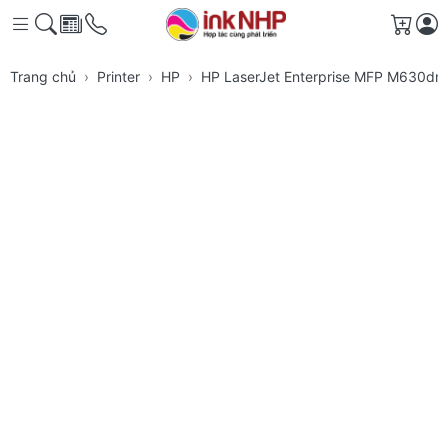
Giỏ h
Trang chủ
Printer
HP
HP LaserJet Enterprise MFP M630dn