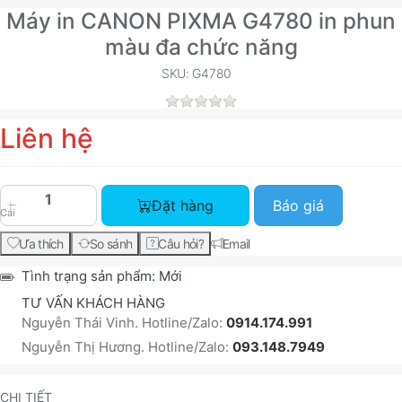
Máy in CANON PIXMA G4780 in phun
màu đa chức năng
SKU: G4780
Liên hệ
Máy in CANON PIXMA G4780 in phun màu đa chức
Đặt hàng
Báo giá
Cái
Ưa thích
So sánh
Câu hỏi?
Email
Tình trạng sản phẩm:
Mới
TƯ VẤN KHÁCH HÀNG
Nguyễn Thái Vinh. Hotline/Zalo:
0914.174.991
Nguyễn Thị Hương. Hotline/Zalo:
093.148.7949
CHI TIẾT