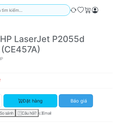
iếm. Kết quả sẽ tự động xuất hiện khi bạn nhập. Nhấn phím Ente
So sánh
Ưa thích
Giỏ hàng
 HP LaserJet P2055d
r (CE457A)
HP
ệ
Máy in HP LaserJet P2055d Printer (CE457A) với giá Liên hệ, s
Đặt hàng
Báo giá
So sánh
Câu hỏi?
Email