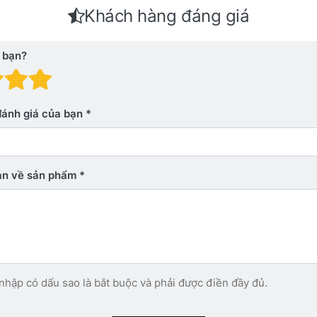
Khách hàng đáng giá
 bạn?
 giá: 1 trên 5 sao. Xấu
nh giá: 2 trên 5 sao.
Đánh giá: 3 trên 5 sao.
Đánh giá: 4 trên 5 sao.
Đánh giá: 5 trên 5 sao. Xu
đánh giá của bạn
bạn về sản phẩm
nhập có dấu sao là bắt buộc và phải được điền đầy đủ.