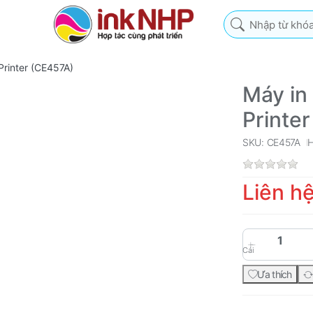
Nhập từ khóa tìm k
rinter (CE457A)
Máy in
Printe
SKU: CE457A
Liên h
Cái
Ưa thích