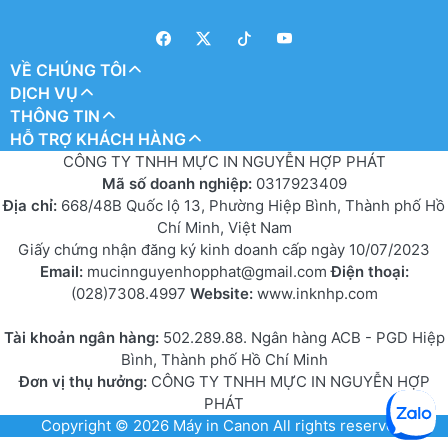
VỀ CHÚNG TÔI
DỊCH VỤ
THÔNG TIN
HỖ TRỢ KHÁCH HÀNG
CÔNG TY TNHH MỰC IN NGUYỄN HỢP PHÁT
Mã số doanh nghiệp:
0317923409
Địa chỉ:
668/48B Quốc lộ 13, Phường Hiệp Bình, Thành phố Hồ
Chí Minh, Việt Nam
Giấy chứng nhận đăng ký kinh doanh cấp ngày 10/07/2023
Email:
mucinnguyenhopphat@gmail.com
Điện thoại:
(028)7308.4997
Website:
www.inknhp.com
Tài khoản ngân hàng:
502.289.88. Ngân hàng ACB - PGD Hiệp
Bình, Thành phố Hồ Chí Minh
Đơn vị thụ hưởng:
CÔNG TY TNHH MỰC IN NGUYỄN HỢP
PHÁT
Copyright © 2026
Máy in Canon
All rights reserved.