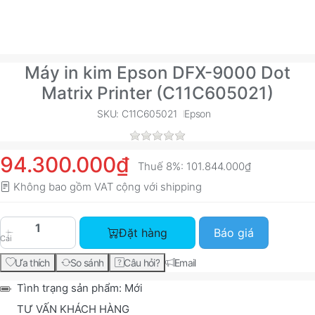
Máy in kim Epson DFX-9000 Dot
Matrix Printer (C11C605021)
SKU: C11C605021
Epson
94.300.000₫
Thuế 8%:
101.844.000₫
Không bao gồm VAT cộng với
shipping
Máy in kim Epson DFX-9000 Dot Matrix Printer 
Đặt hàng
Báo giá
Cái
Ưa thích
So sánh
Câu hỏi?
Email
Tình trạng sản phẩm:
Mới
TƯ VẤN KHÁCH HÀNG