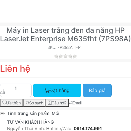
Máy in Laser trắng đen đa năng HP
LaserJet Enterprise M635fht (7PS98A)
SKU: 7PS98A
HP
Liên hệ
Máy in Laser trắng đen đa năng HP LaserJet Ent
Đặt hàng
Báo giá
Cái
Ưa thích
So sánh
Câu hỏi?
Email
Tình trạng sản phẩm:
Mới
TƯ VẤN KHÁCH HÀNG
Nguyễn Thái Vinh. Hotline/Zalo:
0914.174.991