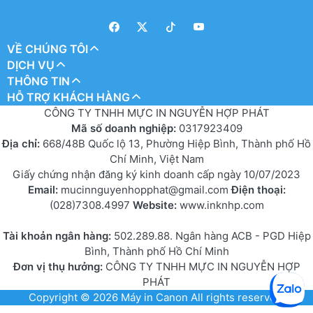
VỀ CHÚNG TÔI
DỊCH VỤ
THÔNG TIN
HỖ TRỢ KHÁCH HÀNG
CÔNG TY TNHH MỰC IN NGUYỄN HỢP PHÁT
Mã số doanh nghiệp:
0317923409
Địa chỉ:
668/48B Quốc lộ 13, Phường Hiệp Bình, Thành phố Hồ
Chí Minh, Việt Nam
Giấy chứng nhận đăng ký kinh doanh cấp ngày 10/07/2023
Email:
mucinnguyenhopphat@gmail.com
Điện thoại:
(028)7308.4997
Website:
www.inknhp.com
Tài khoản ngân hàng:
502.289.88. Ngân hàng ACB - PGD Hiệp
Bình, Thành phố Hồ Chí Minh
Đơn vị thụ hưởng:
CÔNG TY TNHH MỰC IN NGUYỄN HỢP
PHÁT
Copyright © 2026
Máy in Canon
All rights reserved.