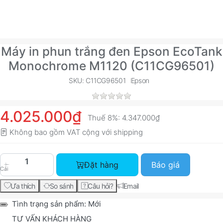
Máy in phun trắng đen Epson EcoTank
Monochrome M1120 (C11CG96501)
SKU: C11CG96501
Epson
4.025.000₫
Thuế 8%:
4.347.000₫
Không bao gồm VAT cộng với
shipping
Máy in phun trắng đen Epson EcoTank Monochro
Đặt hàng
Báo giá
Cái
Ưa thích
So sánh
Câu hỏi?
Email
Tình trạng sản phẩm:
Mới
TƯ VẤN KHÁCH HÀNG