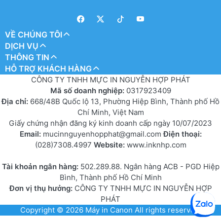
VỀ CHÚNG TÔI
DỊCH VỤ
THÔNG TIN
HỖ TRỢ KHÁCH HÀNG
CÔNG TY TNHH MỰC IN NGUYỄN HỢP PHÁT
Mã số doanh nghiệp:
0317923409
Địa chỉ:
668/48B Quốc lộ 13, Phường Hiệp Bình, Thành phố Hồ
Chí Minh, Việt Nam
Giấy chứng nhận đăng ký kinh doanh cấp ngày 10/07/2023
Email:
mucinnguyenhopphat@gmail.com
Điện thoại:
(028)7308.4997
Website:
www.inknhp.com
Tài khoản ngân hàng:
502.289.88. Ngân hàng ACB - PGD Hiệp
Bình, Thành phố Hồ Chí Minh
Đơn vị thụ hưởng:
CÔNG TY TNHH MỰC IN NGUYỄN HỢP
PHÁT
Copyright © 2026
Máy in Canon
All rights reserved.