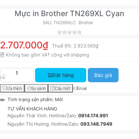
Mực in Brother TN269XL Cyan
SKU: TN269XLC
Brother
2.707.000₫
Thuế 8%:
2.923.560₫
Không bao gồm VAT cộng với
shipping
Mực in Brother TN269XL Cyan với giá 2.707.000₫
Đặt hàng
Báo giá
Cái
Ưa thích
So sánh
Câu hỏi?
Email
Tình trạng sản phẩm:
Mới
TƯ VẤN KHÁCH HÀNG
Nguyễn Thái Vinh. Hotline/Zalo:
0914.174.991
Nguyễn Thị Hương. Hotline/Zalo:
093.148.7949