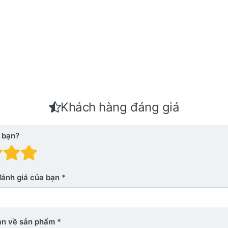
Khách hàng đáng giá
 bạn?
 giá: 1 trên 5 sao. Xấu
nh giá: 2 trên 5 sao.
Đánh giá: 3 trên 5 sao.
Đánh giá: 4 trên 5 sao.
Đánh giá: 5 trên 5 sao. Xu
đánh giá của bạn
bạn về sản phẩm