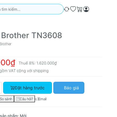
iếm. Kết quả sẽ tự động xuất hiện khi bạn nhập. Nhấn phím Ente
So sánh
Ưa thích
Giỏ hàng
 Brother TN3608
Brother
000₫
Thuế 8%:
1.620.000₫
gồm VAT cộng với
shipping
Đặt hàng trước
Báo giá
So sánh
Câu hỏi?
Email
 sản phẩm:
Mới