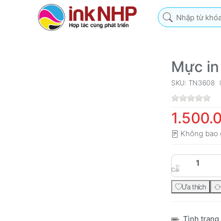
Nhập từ khóa tìm k
Mực in
SKU: TN3608
1.500.
Không bao 
Cái
Ưa thích
Tình trạng