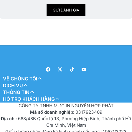
GỬI ĐÁNH GIÁ
VỀ CHÚNG TÔI
DỊCH VỤ
THÔNG TIN
HỖ TRỢ KHÁCH HÀNG
CÔNG TY TNHH MỰC IN NGUYỄN HỢP PHÁT
Mã số doanh nghiệp:
0317923409
Địa chỉ:
668/48B Quốc lộ 13, Phường Hiệp Bình, Thành phố Hồ
Chí Minh, Việt Nam
Giấy chứng nhận đăng ký kinh doanh cấp ngày 10/07/2023