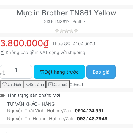
Mực in Brother TN861 Yellow
SKU: TN861Y
Brother
3.800.000₫
Thuế 8%:
4.104.000₫
Không bao gồm VAT cộng với
shipping
Đặt hàng trước
Báo giá
Cái
Ưa thích
So sánh
Câu hỏi?
Email
Tình trạng sản phẩm:
Mới
TƯ VẤN KHÁCH HÀNG
Nguyễn Thái Vinh. Hotline/Zalo:
0914.174.991
Nguyễn Thị Hương. Hotline/Zalo:
093.148.7949