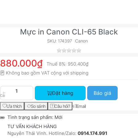
Mực in Canon CLI-65 Black
SKU: 174397
Canon
880.000₫
Thuế 8%:
950.400₫
Không bao gồm VAT cộng với
shipping
Mực in Canon CLI-65 Black với giá 880.000₫, số
Đặt hàng
Báo giá
Cái
Ưa thích
So sánh
Câu hỏi?
Email
Tình trạng sản phẩm:
Mới
TƯ VẤN KHÁCH HÀNG
Nguyễn Thái Vinh. Hotline/Zalo:
0914.174.991