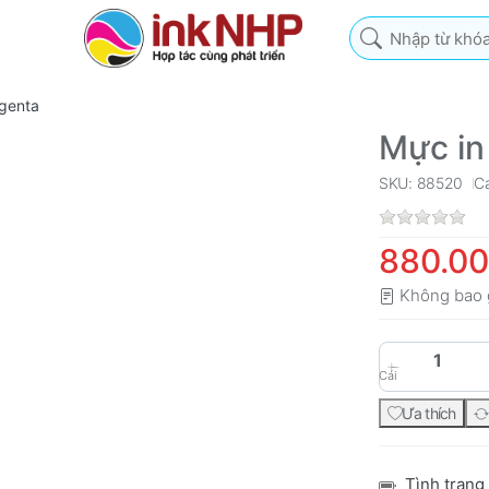
Nhập từ khóa tìm k
genta
Mực in
SKU: 88520
C
880.0
Không bao 
Cái
Ưa thích
Tình trạng