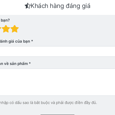
Khách hàng đáng giá
 bạn?
 giá: 1 trên 5 sao. Xấu
nh giá: 2 trên 5 sao.
Đánh giá: 3 trên 5 sao.
Đánh giá: 4 trên 5 sao.
Đánh giá: 5 trên 5 sao. Xu
đánh giá của bạn
bạn về sản phẩm
nhập có dấu sao là bắt buộc và phải được điền đầy đủ.