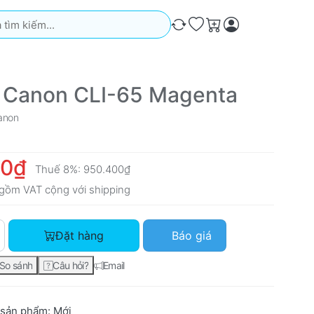
iếm. Kết quả sẽ tự động xuất hiện khi bạn nhập. Nhấn phím Ente
So sánh
Ưa thích
Giỏ hàng
 Canon CLI-65 Magenta
anon
00₫
Thuế 8%:
950.400₫
gồm VAT cộng với
shipping
Mực in Canon CLI-65 Magenta với giá 880.000₫, số lượng 1.
Đặt hàng
Báo giá
So sánh
Câu hỏi?
Email
 sản phẩm:
Mới