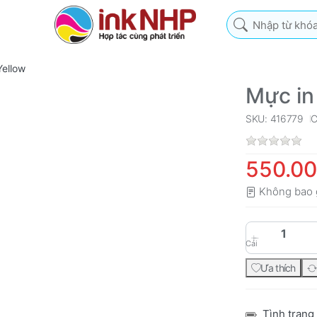
Nhập từ khóa tìm k
ellow
Mực in
SKU: 416779
C
550.0
Không bao 
Cái
Ưa thích
Tình trạng