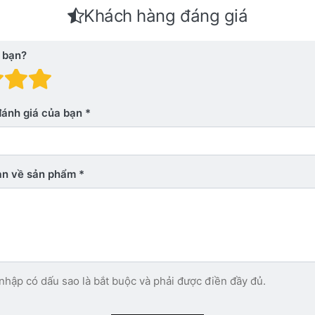
Khách hàng đáng giá
 bạn?
 giá: 1 trên 5 sao. Xấu
nh giá: 2 trên 5 sao.
Đánh giá: 3 trên 5 sao.
Đánh giá: 4 trên 5 sao.
Đánh giá: 5 trên 5 sao. Xu
đánh giá của bạn
bạn về sản phẩm
nhập có dấu sao là bắt buộc và phải được điền đầy đủ.