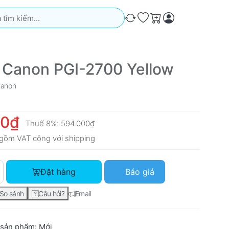
iếm. Kết quả sẽ tự động xuất hiện khi bạn nhập. Nhấn phím Ente
So sánh
Ưa thích
Giỏ hàng
 Canon PGI-2700 Yellow
anon
00₫
Thuế 8%:
594.000₫
gồm VAT cộng với
shipping
Mực in Canon PGI-2700 Yellow với giá 550.000₫, số lượng 1.
Đặt hàng
Báo giá
So sánh
Câu hỏi?
Email
 sản phẩm:
Mới