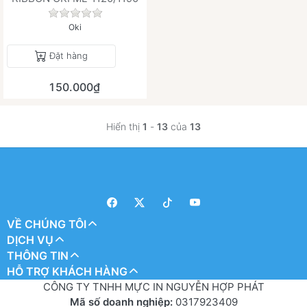
Chưa có đánh giá nào cho sản phẩm này.
Oki
Đặt hàng
150.000₫
Hiển thị
1
-
13
của
13
VỀ CHÚNG TÔI
DỊCH VỤ
THÔNG TIN
HỖ TRỢ KHÁCH HÀNG
CÔNG TY TNHH MỰC IN NGUYỄN HỢP PHÁT
Mã số doanh nghiệp:
0317923409