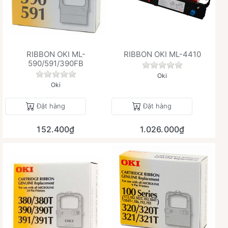
RIBBON OKI ML-
RIBBON OKI ML-4410
590/591/390FB
Chưa có đánh giá 
Chưa có đánh giá nào cho sản phẩm này.
Oki
Oki
Đặt hàng
Đặt hàng
152.400₫
1.026.000₫