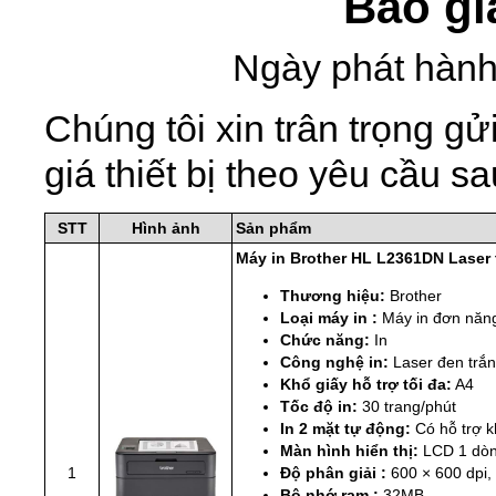
Báo gi
Ngày phát hành
Chúng tôi xin trân trọng 
giá thiết bị theo yêu cầu sa
STT
Hình ảnh
Sản phẩm
Máy in Brother HL L2361DN Laser 
Thương hiệu:
Brother
Loại máy in :
Máy in đơn năn
Chức năng:
In
Công nghệ in:
Laser đen trắ
Khổ giấy hỗ trợ tối đa:
A4
Tốc độ in:
30 trang/phút
In 2 mặt tự động:
Có hỗ trợ 
Màn hình hiển thị:
LCD 1 dò
1
Độ phân giải :
600 × 600 dpi,
Bộ nhớ ram :
32MB