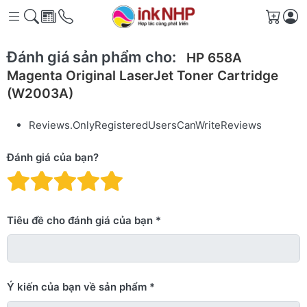
Giỏ h
Đánh giá sản phẩm cho:
HP 658A
Magenta Original LaserJet Toner Cartridge
(W2003A)
Reviews.OnlyRegisteredUsersCanWriteReviews
Đánh giá của bạn?
Đánh giá: 1 trên 5 sao. Xấu
Đánh giá: 2 trên 5 sao.
Đánh giá: 3 trên 5 sao.
Đánh giá: 4 trên 5 sa
Đánh giá: 5 trên 5 
Tiêu đề cho đánh giá của bạn
Ý kiến ​​của bạn về sản phẩm