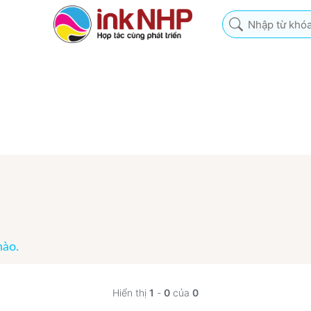
Nhập từ khóa tìm k
nào.
Hiển thị
1
-
0
của
0