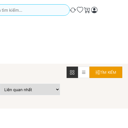
iếm. Kết quả sẽ tự động xuất hiện khi bạn nhập. Nhấn phím Ente
So sánh
Ưa thích
Giỏ hàng
TÌM KIẾM