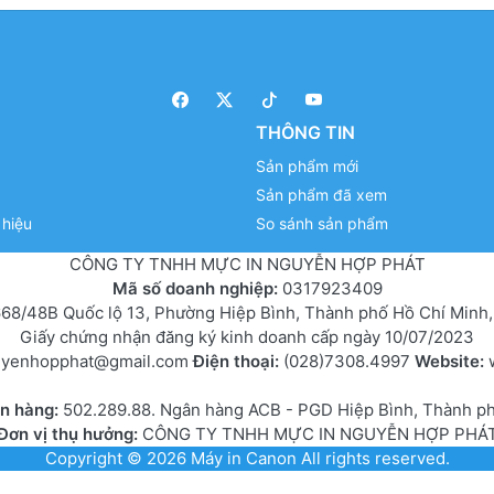
THÔNG TIN
Sản phẩm mới
Sản phẩm đã xem
hiệu
So sánh sản phẩm
CÔNG TY TNHH MỰC IN NGUYỄN HỢP PHÁT
Mã số doanh nghiệp:
0317923409
68/48B Quốc lộ 13, Phường Hiệp Bình, Thành phố Hồ Chí Minh,
Giấy chứng nhận đăng ký kinh doanh cấp ngày 10/07/2023
uyenhopphat@gmail.com
Điện thoại:
(028)7308.4997
Website:
ân hàng:
502.289.88. Ngân hàng ACB - PGD Hiệp Bình, Thành p
Đơn vị thụ hưởng:
CÔNG TY TNHH MỰC IN NGUYỄN HỢP PHÁ
Copyright © 2026
Máy in Canon
All rights reserved.