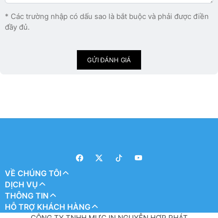
* Các trường nhập có dấu sao là bắt buộc và phải được điền
đầy đủ.
GỬI ĐÁNH GIÁ
VỀ CHÚNG TÔI
DỊCH VỤ
THÔNG TIN
HỖ TRỢ KHÁCH HÀNG
CÔNG TY TNHH MỰC IN NGUYỄN HỢP PHÁT