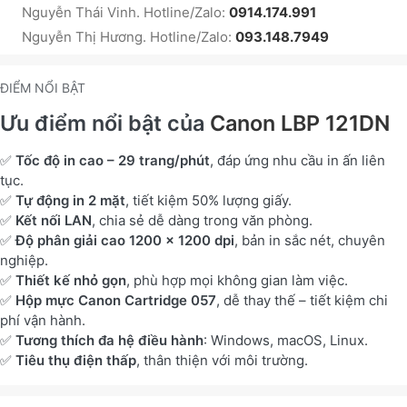
Nguyễn Thái Vinh. Hotline/Zalo:
0914.174.991
Nguyễn Thị Hương. Hotline/Zalo:
093.148.7949
ĐIỂM NỔI BẬT
Ưu điểm nổi bật của
Canon LBP 121DN
✅
Tốc độ in cao – 29 trang/phút
, đáp ứng nhu cầu in ấn liên
tục.
✅
Tự động in 2 mặt
, tiết kiệm 50% lượng giấy.
✅
Kết nối LAN
, chia sẻ dễ dàng trong văn phòng.
✅
Độ phân giải cao 1200 x 1200 dpi
, bản in sắc nét, chuyên
nghiệp.
✅
Thiết kế nhỏ gọn
, phù hợp mọi không gian làm việc.
✅
Hộp mực Canon Cartridge 057
, dễ thay thế – tiết kiệm chi
phí vận hành.
✅
Tương thích đa hệ điều hành
: Windows, macOS, Linux.
✅
Tiêu thụ điện thấp
, thân thiện với môi trường.