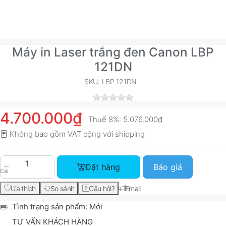
Máy in Laser trắng đen Canon LBP
121DN
SKU: LBP 121DN
4.700.000₫
Thuế 8%:
5.076.000₫
Không bao gồm VAT cộng với
shipping
Máy in Laser trắng đen Canon LBP 121DN với giá
Đặt hàng
Báo giá
Cái
Ưa thích
So sánh
Câu hỏi?
Email
Tình trạng sản phẩm:
Mới
TƯ VẤN KHÁCH HÀNG