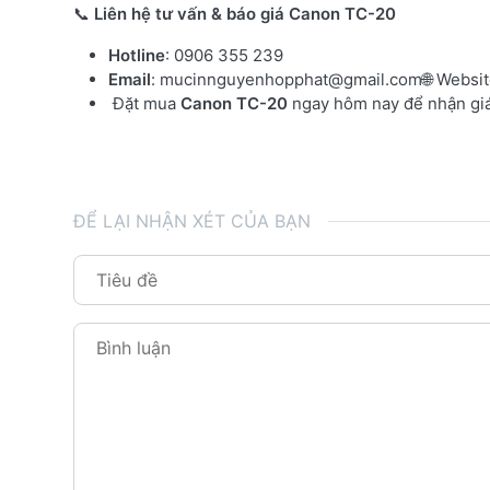
📞
Liên hệ tư vấn & báo giá Canon TC-20
Hotline
: 0906 355 239
Email
:
mucinnguyenhopphat@gmail.com
🌐 Websi
Đặt mua
Canon TC-20
ngay hôm nay để nhận giá 
ĐỂ LẠI NHẬN XÉT CỦA BẠN