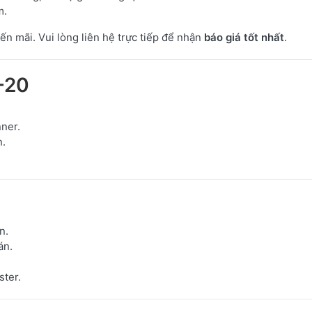
m.
ến mãi. Vui lòng liên hệ trực tiếp để nhận
báo giá tốt nhất
.
-20
nner.
n.
n.
án.
ster.