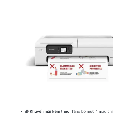
🎁
Khuyến mãi kèm theo
: Tặng bộ mực 4 màu chín