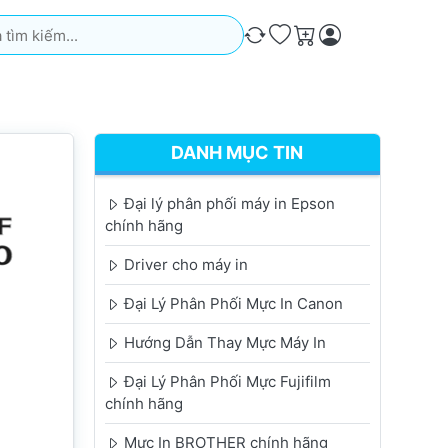
iếm. Kết quả sẽ tự động xuất hiện khi bạn nhập. Nhấn phím Ente
So sánh
Ưa thích
Giỏ hàng
DANH MỤC TIN
Đại lý phân phối máy in Epson
chính hãng
Driver cho máy in
Đại Lý Phân Phối Mực In Canon
Hướng Dẫn Thay Mực Máy In
Đại Lý Phân Phối Mực Fujifilm
chính hãng
Mực In BROTHER chính hãng