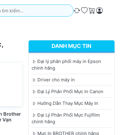
iếm. Kết quả sẽ tự động xuất hiện khi bạn nhập. Nhấn phím Ente
So sánh
Ưa thích
Giỏ hàng
,
DANH MỤC TIN
Đại lý phân phối máy in Epson
chính hãng
Driver cho máy in
Đại Lý Phân Phối Mực In Canon
Hướng Dẫn Thay Mực Máy In
n Brother
Đại Lý Phân Phối Mực Fujifilm
ư Vạn
chính hãng
Mực In BROTHER chính hãng