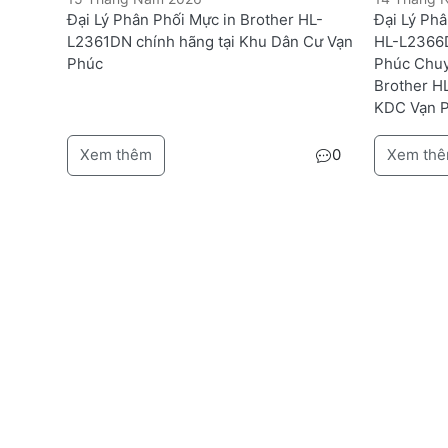
Đại Lý Phân Phối Mực in Brother HL-
Đại Lý Ph
L2361DN chính hãng tại Khu Dân Cư Vạn
HL-L2366
Phúc
Phúc Chuy
Brother H
KDC Vạn P
Xem thêm
0
Xem th