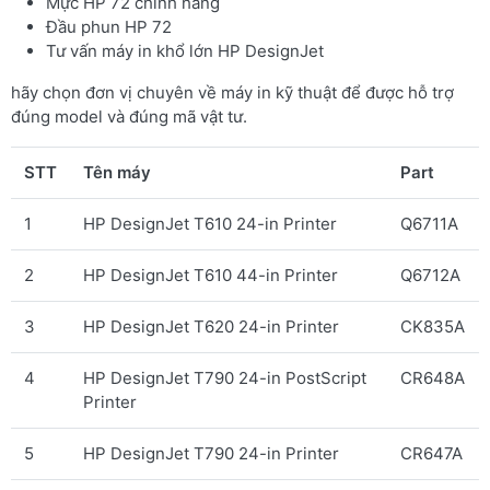
Mực HP 72 chính hãng
Đầu phun HP 72
Tư vấn máy in khổ lớn HP DesignJet
hãy chọn đơn vị chuyên về máy in kỹ thuật để được hỗ trợ
đúng model và đúng mã vật tư.
STT
Tên máy
Part
1
HP DesignJet T610 24-in Printer
Q6711A
2
HP DesignJet T610 44-in Printer
Q6712A
3
HP DesignJet T620 24-in Printer
CK835A
4
HP DesignJet T790 24-in PostScript
CR648A
Printer
5
HP DesignJet T790 24-in Printer
CR647A