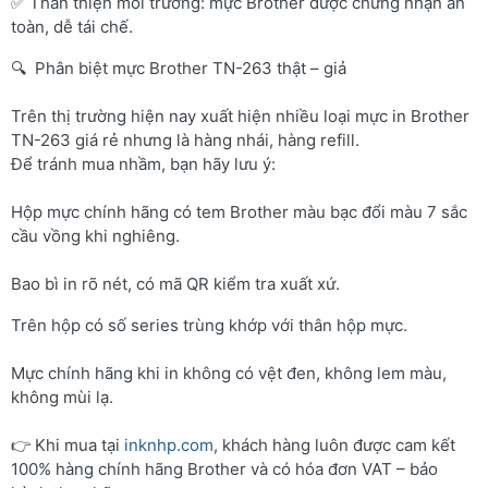
✅ Thân thiện môi trường: mực Brother được chứng nhận an
toàn, dễ tái chế.
🔍 Phân biệt mực Brother TN-263 thật – giả
Trên thị trường hiện nay xuất hiện nhiều loại mực in Brother
TN-263 giá rẻ nhưng là hàng nhái, hàng refill.
Để tránh mua nhầm, bạn hãy lưu ý:
Hộp mực chính hãng có tem Brother màu bạc đổi màu 7 sắc
cầu vồng khi nghiêng.
Bao bì in rõ nét, có mã QR kiểm tra xuất xứ.
Trên hộp có số series trùng khớp với thân hộp mực.
Mực chính hãng khi in không có vệt đen, không lem màu,
không mùi lạ.
👉 Khi mua tại
inknhp.com
, khách hàng luôn được cam kết
100% hàng chính hãng Brother và có hóa đơn VAT – bảo