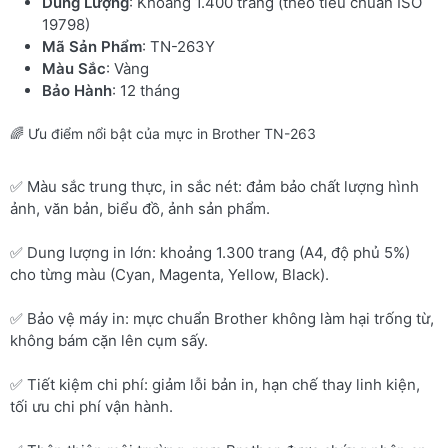
Dung Lượng
: Khoảng 1.400 trang (theo tiêu chuẩn ISO
19798)
Mã Sản Phẩm
: TN-263Y
Màu Sắc
: Vàng
Bảo Hành
: 12 tháng
🌈 Ưu điểm nổi bật của mực in Brother TN-263
✅ Màu sắc trung thực, in sắc nét: đảm bảo chất lượng hình
ảnh, văn bản, biểu đồ, ảnh sản phẩm.
✅ Dung lượng in lớn: khoảng 1.300 trang (A4, độ phủ 5%)
cho từng màu (Cyan, Magenta, Yellow, Black).
✅ Bảo vệ máy in: mực chuẩn Brother không làm hại trống từ,
không bám cặn lên cụm sấy.
✅ Tiết kiệm chi phí: giảm lỗi bản in, hạn chế thay linh kiện,
tối ưu chi phí vận hành.