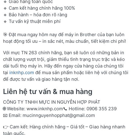
🔹 Giao hàng toàn quốc
🔹 Cam kết hàng chính hãng 100%
🔹 Bảo hành – hóa đơn rõ ràng
🔹 Tư vấn kỹ thuật miễn phí
🎯 Đặt mua ngay hôm nay để máy in Brother của bạn luôn
hoạt động tối ưu – in sắc nét, màu chuẩn, tiết kiệm chi phí!
Với mực TN 263 chính hãng, bạn sẽ luôn có những bản in
chất lượng vượt trội, giảm thiểu tình trạng trục trặc và kéo
dài tuổi thọ máy in. Hãy đến ngay cửa hàng của chúng tôi
tại
inknhp.com
để mua sản phẩm hoặc liên hệ với chúng tôi
để được tư vấn và giao hàng tận nơi.
Liên hệ tư vấn & mua hàng
CÔNG TY TNHH MỰC IN NGUYỄN HỢP PHÁT
🌐 Website:
www.inknhp.com
📞 Hotline: 0906 355 239
📧 Email:
mucinnguyenhopphat@gmail.com
👉 Cam kết: Hàng chính hãng – Giá tốt – Giao hàng nhanh
toàn quốc.