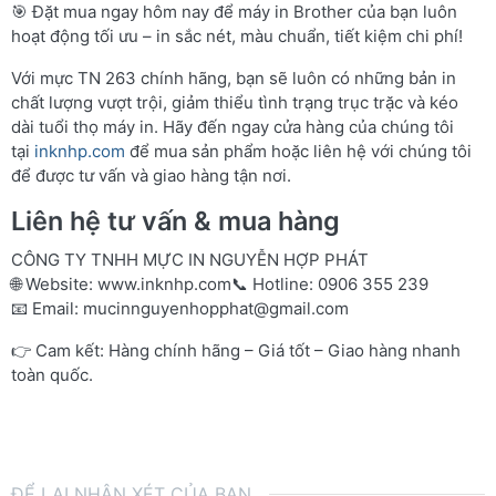
🎯 Đặt mua ngay hôm nay để máy in Brother của bạn luôn
hoạt động tối ưu – in sắc nét, màu chuẩn, tiết kiệm chi phí!
Với mực TN 263 chính hãng, bạn sẽ luôn có những bản in
chất lượng vượt trội, giảm thiểu tình trạng trục trặc và kéo
dài tuổi thọ máy in. Hãy đến ngay cửa hàng của chúng tôi
tại
inknhp.com
để mua sản phẩm hoặc liên hệ với chúng tôi
để được tư vấn và giao hàng tận nơi.
Liên hệ tư vấn & mua hàng
CÔNG TY TNHH MỰC IN NGUYỄN HỢP PHÁT
🌐 Website:
www.inknhp.com
📞 Hotline: 0906 355 239
📧 Email:
mucinnguyenhopphat@gmail.com
👉 Cam kết: Hàng chính hãng – Giá tốt – Giao hàng nhanh
toàn quốc.
ĐỂ LẠI NHẬN XÉT CỦA BẠN