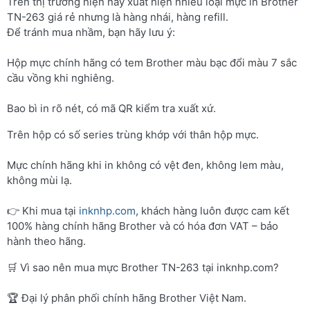
Trên thị trường hiện nay xuất hiện nhiều loại mực in Brother
TN-263 giá rẻ nhưng là hàng nhái, hàng refill.
Để tránh mua nhầm, bạn hãy lưu ý:
Hộp mực chính hãng có tem Brother màu bạc đổi màu 7 sắc
cầu vồng khi nghiêng.
Bao bì in rõ nét, có mã QR kiểm tra xuất xứ.
Trên hộp có số series trùng khớp với thân hộp mực.
Mực chính hãng khi in không có vệt đen, không lem màu,
không mùi lạ.
👉 Khi mua tại
inknhp.com
, khách hàng luôn được cam kết
100% hàng chính hãng Brother và có hóa đơn VAT – bảo
hành theo hãng.
🛒 Vì sao nên mua mực Brother TN-263 tại inknhp.com?
🏆 Đại lý phân phối chính hãng Brother Việt Nam.