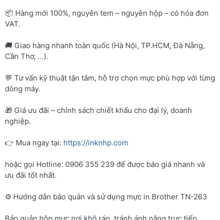
📦 Hàng mới 100%, nguyên tem – nguyên hộp – có hóa đơn
VAT.
🚚 Giao hàng nhanh toàn quốc (Hà Nội, TP.HCM, Đà Nẵng,
Cần Thơ, …).
💬 Tư vấn kỹ thuật tận tâm, hỗ trợ chọn mực phù hợp với từng
dòng máy.
🎁 Giá ưu đãi – chính sách chiết khấu cho đại lý, doanh
nghiệp.
👉 Mua ngay tại:
https://inknhp.com
hoặc gọi Hotline: 0906 355 239 để được báo giá nhanh và
ưu đãi tốt nhất.
⚙️ Hướng dẫn bảo quản và sử dụng mực in Brother TN-263
Bảo quản hộp mực nơi khô ráo, tránh ánh nắng trực tiếp.