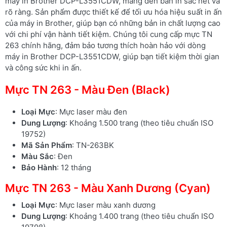
máy in Brother DCP-L3551CDW, mang đến bản in sắc nét và
rõ ràng. Sản phẩm được thiết kế để tối ưu hóa hiệu suất in ấn
của máy in Brother, giúp bạn có những bản in chất lượng cao
với chi phí vận hành tiết kiệm. Chúng tôi cung cấp mực TN
263 chính hãng, đảm bảo tương thích hoàn hảo với dòng
máy in Brother DCP-L3551CDW, giúp bạn tiết kiệm thời gian
và công sức khi in ấn.
Mực TN 263 - Màu Đen (Black)
Loại Mực
: Mực laser màu đen
Dung Lượng
: Khoảng 1.500 trang (theo tiêu chuẩn ISO
19752)
Mã Sản Phẩm
: TN-263BK
Màu Sắc
: Đen
Bảo Hành
: 12 tháng
Mực TN 263 - Màu Xanh Dương (Cyan)
Loại Mực
: Mực laser màu xanh dương
Dung Lượng
: Khoảng 1.400 trang (theo tiêu chuẩn ISO