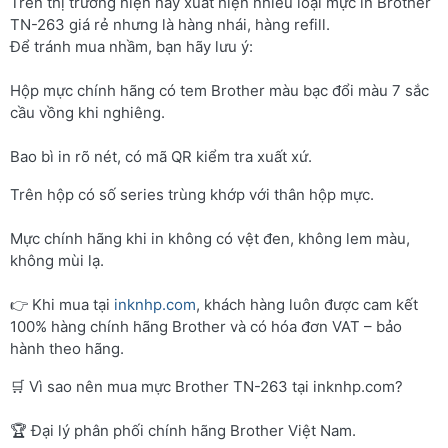
Trên thị trường hiện nay xuất hiện nhiều loại mực in Brother
TN-263 giá rẻ nhưng là hàng nhái, hàng refill.
Để tránh mua nhầm, bạn hãy lưu ý:
Hộp mực chính hãng có tem Brother màu bạc đổi màu 7 sắc
cầu vồng khi nghiêng.
Bao bì in rõ nét, có mã QR kiểm tra xuất xứ.
Trên hộp có số series trùng khớp với thân hộp mực.
Mực chính hãng khi in không có vệt đen, không lem màu,
không mùi lạ.
👉 Khi mua tại
inknhp.com
, khách hàng luôn được cam kết
100% hàng chính hãng Brother và có hóa đơn VAT – bảo
hành theo hãng.
🛒 Vì sao nên mua mực Brother TN-263 tại inknhp.com?
🏆 Đại lý phân phối chính hãng Brother Việt Nam.