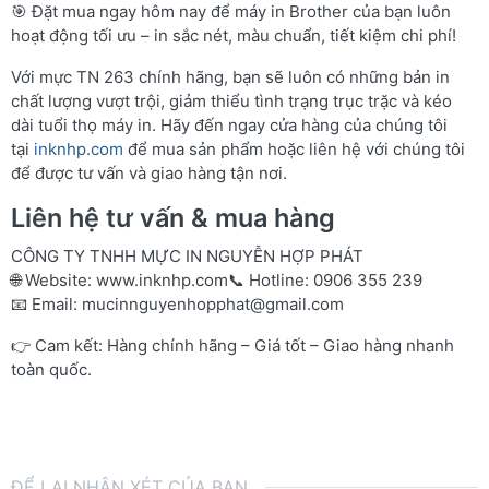
🎯 Đặt mua ngay hôm nay để máy in Brother của bạn luôn
hoạt động tối ưu – in sắc nét, màu chuẩn, tiết kiệm chi phí!
Với mực TN 263 chính hãng, bạn sẽ luôn có những bản in
chất lượng vượt trội, giảm thiểu tình trạng trục trặc và kéo
dài tuổi thọ máy in. Hãy đến ngay cửa hàng của chúng tôi
tại
inknhp.com
để mua sản phẩm hoặc liên hệ với chúng tôi
để được tư vấn và giao hàng tận nơi.
Liên hệ tư vấn & mua hàng
CÔNG TY TNHH MỰC IN NGUYỄN HỢP PHÁT
🌐 Website:
www.inknhp.com
📞 Hotline: 0906 355 239
📧 Email:
mucinnguyenhopphat@gmail.com
👉 Cam kết: Hàng chính hãng – Giá tốt – Giao hàng nhanh
toàn quốc.
ĐỂ LẠI NHẬN XÉT CỦA BẠN