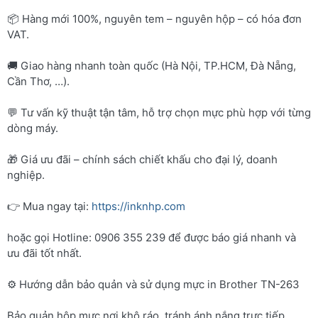
📦 Hàng mới 100%, nguyên tem – nguyên hộp – có hóa đơn
VAT.
🚚 Giao hàng nhanh toàn quốc (Hà Nội, TP.HCM, Đà Nẵng,
Cần Thơ, …).
💬 Tư vấn kỹ thuật tận tâm, hỗ trợ chọn mực phù hợp với từng
dòng máy.
🎁 Giá ưu đãi – chính sách chiết khấu cho đại lý, doanh
nghiệp.
👉 Mua ngay tại:
https://inknhp.com
hoặc gọi Hotline: 0906 355 239 để được báo giá nhanh và
ưu đãi tốt nhất.
⚙️ Hướng dẫn bảo quản và sử dụng mực in Brother TN-263
Bảo quản hộp mực nơi khô ráo, tránh ánh nắng trực tiếp.