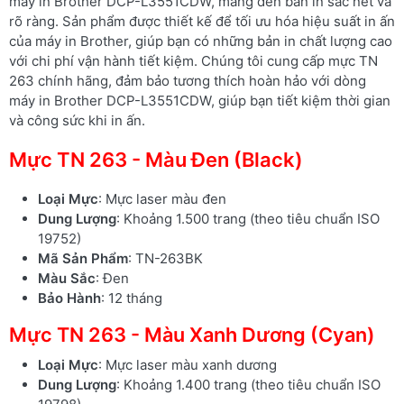
máy in Brother DCP-L3551CDW, mang đến bản in sắc nét và
rõ ràng. Sản phẩm được thiết kế để tối ưu hóa hiệu suất in ấn
của máy in Brother, giúp bạn có những bản in chất lượng cao
với chi phí vận hành tiết kiệm. Chúng tôi cung cấp mực TN
263 chính hãng, đảm bảo tương thích hoàn hảo với dòng
máy in Brother DCP-L3551CDW, giúp bạn tiết kiệm thời gian
và công sức khi in ấn.
Mực TN 263 - Màu Đen (Black)
Loại Mực
: Mực laser màu đen
Dung Lượng
: Khoảng 1.500 trang (theo tiêu chuẩn ISO
19752)
Mã Sản Phẩm
: TN-263BK
Màu Sắc
: Đen
Bảo Hành
: 12 tháng
Mực TN 263 - Màu Xanh Dương (Cyan)
Loại Mực
: Mực laser màu xanh dương
Dung Lượng
: Khoảng 1.400 trang (theo tiêu chuẩn ISO