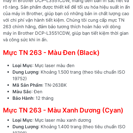
máy in Brother DCP-L3551CDW, mang đến bản in sắc nét và
rõ ràng. Sản phẩm được thiết kế để tối ưu hóa hiệu suất in ấn
của máy in Brother, giúp bạn có những bản in chất lượng cao
với chi phí vận hành tiết kiệm. Chúng tôi cung cấp mực TN
263 chính hãng, đảm bảo tương thích hoàn hảo với dòng
máy in Brother DCP-L3551CDW, giúp bạn tiết kiệm thời gian
và công sức khi in ấn.
Mực TN 263 - Màu Đen (Black)
Loại Mực
: Mực laser màu đen
Dung Lượng
: Khoảng 1.500 trang (theo tiêu chuẩn ISO
19752)
Mã Sản Phẩm
: TN-263BK
Màu Sắc
: Đen
Bảo Hành
: 12 tháng
Mực TN 263 - Màu Xanh Dương (Cyan)
Loại Mực
: Mực laser màu xanh dương
Dung Lượng
: Khoảng 1.400 trang (theo tiêu chuẩn ISO