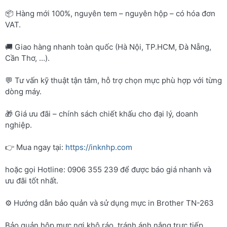
📦 Hàng mới 100%, nguyên tem – nguyên hộp – có hóa đơn
VAT.
🚚 Giao hàng nhanh toàn quốc (Hà Nội, TP.HCM, Đà Nẵng,
Cần Thơ, …).
💬 Tư vấn kỹ thuật tận tâm, hỗ trợ chọn mực phù hợp với từng
dòng máy.
🎁 Giá ưu đãi – chính sách chiết khấu cho đại lý, doanh
nghiệp.
👉 Mua ngay tại:
https://inknhp.com
hoặc gọi Hotline: 0906 355 239 để được báo giá nhanh và
ưu đãi tốt nhất.
⚙️ Hướng dẫn bảo quản và sử dụng mực in Brother TN-263
Bảo quản hộp mực nơi khô ráo, tránh ánh nắng trực tiếp.