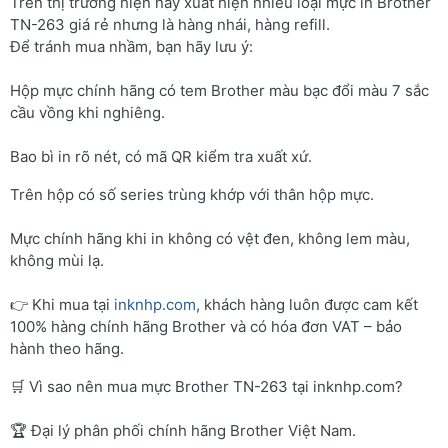
Trên thị trường hiện nay xuất hiện nhiều loại mực in Brother
TN-263 giá rẻ nhưng là hàng nhái, hàng refill.
Để tránh mua nhầm, bạn hãy lưu ý:
Hộp mực chính hãng có tem Brother màu bạc đổi màu 7 sắc
cầu vồng khi nghiêng.
Bao bì in rõ nét, có mã QR kiểm tra xuất xứ.
Trên hộp có số series trùng khớp với thân hộp mực.
Mực chính hãng khi in không có vệt đen, không lem màu,
không mùi lạ.
👉 Khi mua tại
inknhp.com
, khách hàng luôn được cam kết
100% hàng chính hãng Brother và có hóa đơn VAT – bảo
hành theo hãng.
🛒 Vì sao nên mua mực Brother TN-263 tại inknhp.com?
🏆 Đại lý phân phối chính hãng Brother Việt Nam.