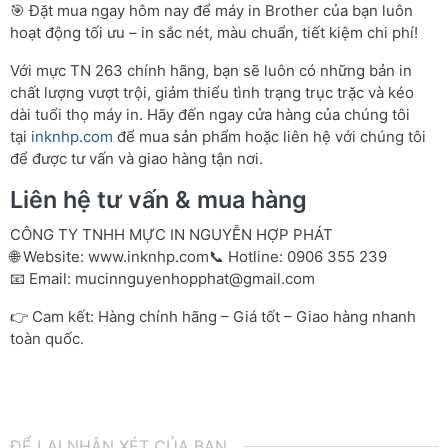
🎯 Đặt mua ngay hôm nay để máy in Brother của bạn luôn
hoạt động tối ưu – in sắc nét, màu chuẩn, tiết kiệm chi phí!
Với mực TN 263 chính hãng, bạn sẽ luôn có những bản in
chất lượng vượt trội, giảm thiểu tình trạng trục trặc và kéo
dài tuổi thọ máy in. Hãy đến ngay cửa hàng của chúng tôi
tại
inknhp.com
để mua sản phẩm hoặc liên hệ với chúng tôi
để được tư vấn và giao hàng tận nơi.
Liên hệ tư vấn & mua hàng
CÔNG TY TNHH MỰC IN NGUYỄN HỢP PHÁT
🌐 Website:
www.inknhp.com
📞 Hotline: 0906 355 239
📧 Email:
mucinnguyenhopphat@gmail.com
👉 Cam kết: Hàng chính hãng – Giá tốt – Giao hàng nhanh
toàn quốc.
ĐỂ LẠI NHẬN XÉT CỦA BẠN