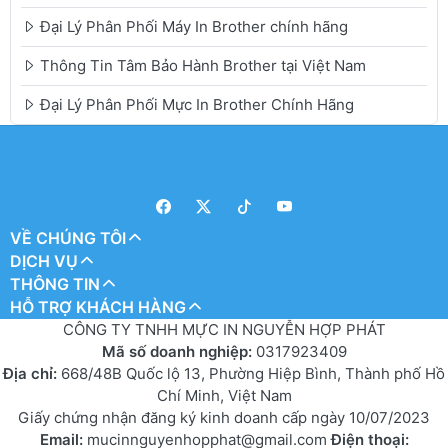
Đại Lý Phân Phối Máy In Brother chính hãng
Thông Tin Tâm Bảo Hành Brother tại Việt Nam
Đại Lý Phân Phối Mực In Brother Chính Hãng
VỀ CHÚNG TÔI
DỊCH VỤ
THÔNG TIN
HỖ TRỢ KHÁCH HÀNG
CÔNG TY TNHH MỰC IN NGUYỄN HỢP PHÁT
Mã số doanh nghiệp:
0317923409
Địa chỉ:
668/48B Quốc lộ 13, Phường Hiệp Bình, Thành phố Hồ
Chí Minh, Việt Nam
Giấy chứng nhận đăng ký kinh doanh cấp ngày 10/07/2023
Email:
mucinnguyenhopphat@gmail.com
Điện thoại: