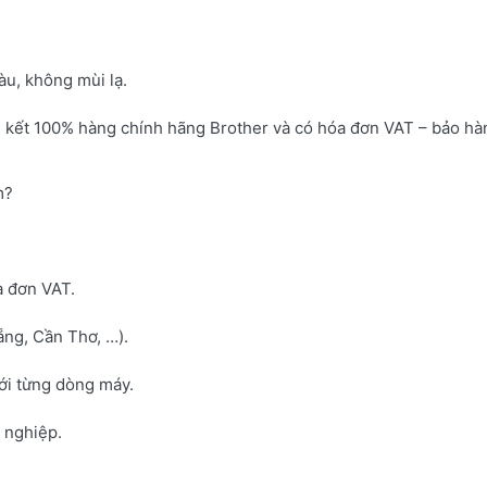
u, không mùi lạ.
 kết 100% hàng chính hãng Brother và có hóa đơn VAT – bảo hà
m?
a đơn VAT.
ng, Cần Thơ, …).
với từng dòng máy.
h nghiệp.