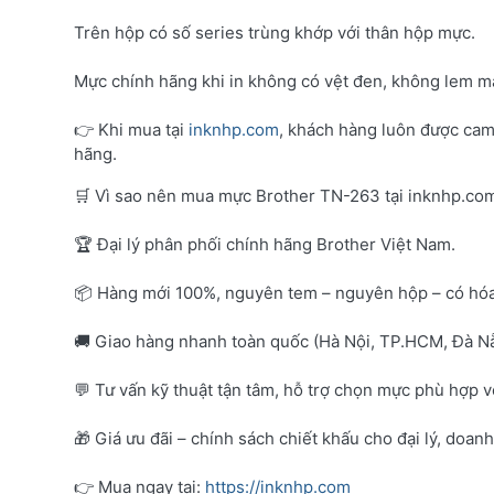
Trên hộp có số series trùng khớp với thân hộp mực.
Mực chính hãng khi in không có vệt đen, không lem mà
👉 Khi mua tại
inknhp.com
, khách hàng luôn được cam
hãng.
🛒 Vì sao nên mua mực Brother TN-263 tại inknhp.co
🏆 Đại lý phân phối chính hãng Brother Việt Nam.
📦 Hàng mới 100%, nguyên tem – nguyên hộp – có hó
🚚 Giao hàng nhanh toàn quốc (Hà Nội, TP.HCM, Đà Nẵ
💬 Tư vấn kỹ thuật tận tâm, hỗ trợ chọn mực phù hợp 
🎁 Giá ưu đãi – chính sách chiết khấu cho đại lý, doan
👉 Mua ngay tại:
https://inknhp.com