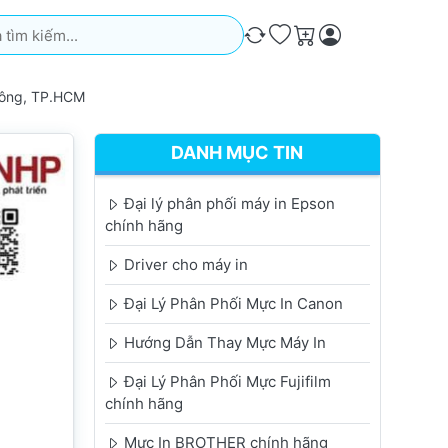
iếm. Kết quả sẽ tự động xuất hiện khi bạn nhập. Nhấn phím Ente
So sánh
Ưa thích
Giỏ hàng
Đông, TP.HCM
DANH MỤC TIN
Đại lý phân phối máy in Epson
chính hãng
Driver cho máy in
Đại Lý Phân Phối Mực In Canon
Hướng Dẫn Thay Mực Máy In
Đại Lý Phân Phối Mực Fujifilm
chính hãng
Mực In BROTHER chính hãng