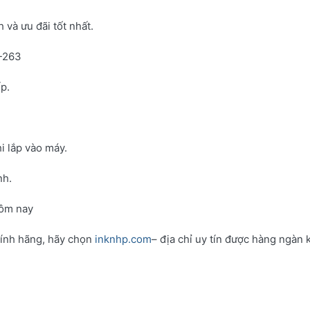
và ưu đãi tốt nhất.
N-263
p.
i lắp vào máy.
nh.
hôm nay
hính hãng, hãy chọn
inknhp.com
– địa chỉ uy tín được hàng ngàn