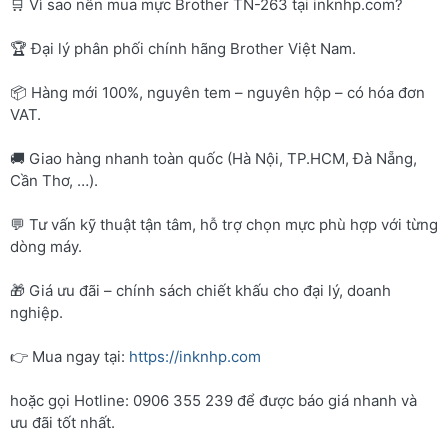
🛒 Vì sao nên mua mực Brother TN-263 tại inknhp.com?
🏆 Đại lý phân phối chính hãng Brother Việt Nam.
📦 Hàng mới 100%, nguyên tem – nguyên hộp – có hóa đơn
VAT.
🚚 Giao hàng nhanh toàn quốc (Hà Nội, TP.HCM, Đà Nẵng,
Cần Thơ, …).
💬 Tư vấn kỹ thuật tận tâm, hỗ trợ chọn mực phù hợp với từng
dòng máy.
🎁 Giá ưu đãi – chính sách chiết khấu cho đại lý, doanh
nghiệp.
👉 Mua ngay tại:
https://inknhp.com
hoặc gọi Hotline: 0906 355 239 để được báo giá nhanh và
ưu đãi tốt nhất.