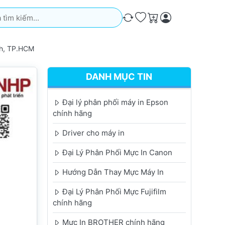
iếm. Kết quả sẽ tự động xuất hiện khi bạn nhập. Nhấn phím Ente
So sánh
Ưa thích
Giỏ hàng
nh, TP.HCM
DANH MỤC TIN
Đại lý phân phối máy in Epson
chính hãng
Driver cho máy in
Đại Lý Phân Phối Mực In Canon
Hướng Dẫn Thay Mực Máy In
Đại Lý Phân Phối Mực Fujifilm
chính hãng
Mực In BROTHER chính hãng