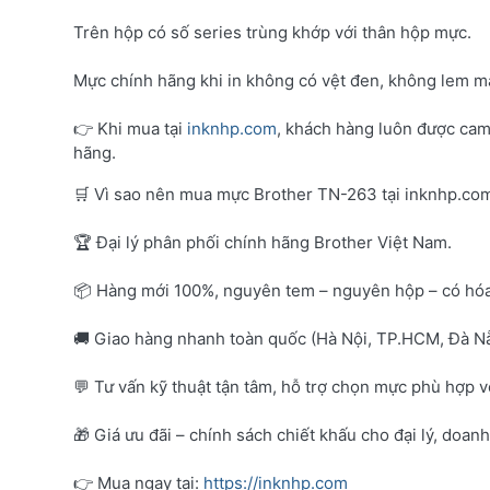
Trên hộp có số series trùng khớp với thân hộp mực.
Mực chính hãng khi in không có vệt đen, không lem mà
👉 Khi mua tại
inknhp.com
, khách hàng luôn được cam
hãng.
🛒 Vì sao nên mua mực Brother TN-263 tại inknhp.co
🏆 Đại lý phân phối chính hãng Brother Việt Nam.
📦 Hàng mới 100%, nguyên tem – nguyên hộp – có hó
🚚 Giao hàng nhanh toàn quốc (Hà Nội, TP.HCM, Đà Nẵ
💬 Tư vấn kỹ thuật tận tâm, hỗ trợ chọn mực phù hợp 
🎁 Giá ưu đãi – chính sách chiết khấu cho đại lý, doan
👉 Mua ngay tại:
https://inknhp.com