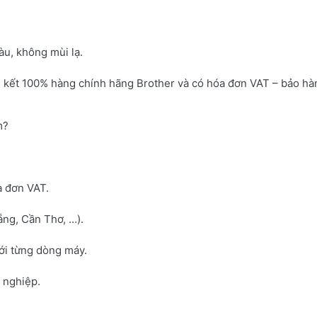
u, không mùi lạ.
 kết 100% hàng chính hãng Brother và có hóa đơn VAT – bảo hà
m?
a đơn VAT.
ng, Cần Thơ, …).
với từng dòng máy.
h nghiệp.