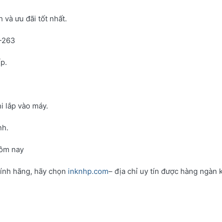
và ưu đãi tốt nhất.
N-263
p.
i lắp vào máy.
nh.
hôm nay
hính hãng, hãy chọn
inknhp.com
– địa chỉ uy tín được hàng ngàn