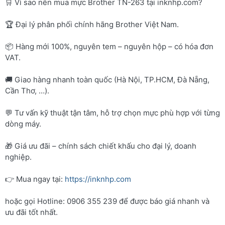
🛒 Vì sao nên mua mực Brother TN-263 tại inknhp.com?
🏆 Đại lý phân phối chính hãng Brother Việt Nam.
📦 Hàng mới 100%, nguyên tem – nguyên hộp – có hóa đơn
VAT.
🚚 Giao hàng nhanh toàn quốc (Hà Nội, TP.HCM, Đà Nẵng,
Cần Thơ, …).
💬 Tư vấn kỹ thuật tận tâm, hỗ trợ chọn mực phù hợp với từng
dòng máy.
🎁 Giá ưu đãi – chính sách chiết khấu cho đại lý, doanh
nghiệp.
👉 Mua ngay tại:
https://inknhp.com
hoặc gọi Hotline: 0906 355 239 để được báo giá nhanh và
ưu đãi tốt nhất.