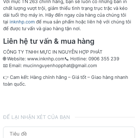
Với mực TN 263 chính hãng, bạn sẽ luôn có những bản in
chất lượng vượt trội, giảm thiểu tình trạng trục trặc và kéo
dài tuổi thọ máy in. Hãy đến ngay cửa hàng của chúng tôi
tại
inknhp.com
để mua sản phẩm hoặc liên hệ với chúng tôi
để được tư vấn và giao hàng tận nơi.
Liên hệ tư vấn & mua hàng
CÔNG TY TNHH MỰC IN NGUYỄN HỢP PHÁT
🌐 Website:
www.inknhp.com
📞 Hotline: 0906 355 239
📧 Email:
mucinnguyenhopphat@gmail.com
👉 Cam kết: Hàng chính hãng – Giá tốt – Giao hàng nhanh
toàn quốc.
ĐỂ LẠI NHẬN XÉT CỦA BẠN