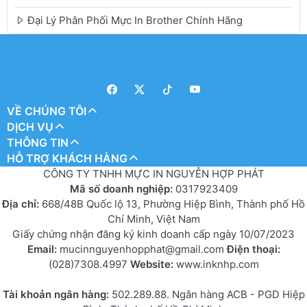
Đại Lý Phân Phối Mực In Brother Chính Hãng
VỀ CHÚNG TÔI
DỊCH VỤ
THÔNG TIN
HỖ TRỢ KHÁCH HÀNG
CÔNG TY TNHH MỰC IN NGUYỄN HỢP PHÁT
Mã số doanh nghiệp:
0317923409
Địa chỉ:
668/48B Quốc lộ 13, Phường Hiệp Bình, Thành phố Hồ
Chí Minh, Việt Nam
Giấy chứng nhận đăng ký kinh doanh cấp ngày 10/07/2023
Email:
mucinnguyenhopphat@gmail.com
Điện thoại:
(028)7308.4997
Website:
www.inknhp.com
Tài khoản ngân hàng:
502.289.88. Ngân hàng ACB - PGD Hiệp