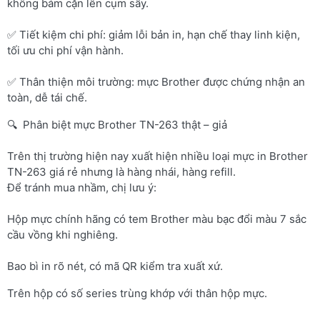
không bám cặn lên cụm sấy.
✅ Tiết kiệm chi phí: giảm lỗi bản in, hạn chế thay linh kiện,
tối ưu chi phí vận hành.
✅ Thân thiện môi trường: mực Brother được chứng nhận an
toàn, dễ tái chế.
🔍 Phân biệt mực Brother TN-263 thật – giả
Trên thị trường hiện nay xuất hiện nhiều loại mực in Brother
TN-263 giá rẻ nhưng là hàng nhái, hàng refill.
Để tránh mua nhầm, chị lưu ý:
Hộp mực chính hãng có tem Brother màu bạc đổi màu 7 sắc
cầu vồng khi nghiêng.
Bao bì in rõ nét, có mã QR kiểm tra xuất xứ.
Trên hộp có số series trùng khớp với thân hộp mực.