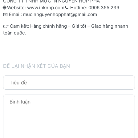
CÔNG TY TNHH MỰC IN NGUYỄN HỢP PHÁT
🌐 Website:
www.inknhp.com
📞 Hotline: 0906 355 239
📧 Email:
mucinnguyenhopphat@gmail.com
👉 Cam kết: Hàng chính hãng – Giá tốt – Giao hàng nhanh
toàn quốc.
ĐỂ LẠI NHẬN XÉT CỦA BẠN