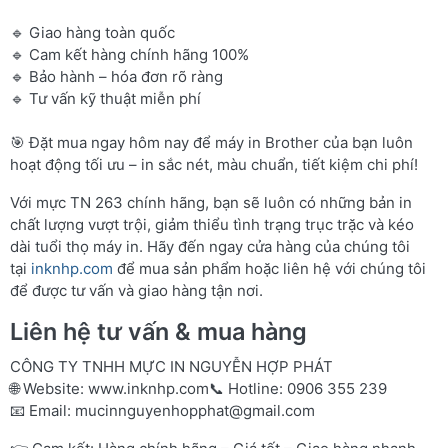
🔹 Giao hàng toàn quốc
🔹 Cam kết hàng chính hãng 100%
🔹 Bảo hành – hóa đơn rõ ràng
🔹 Tư vấn kỹ thuật miễn phí
🎯 Đặt mua ngay hôm nay để máy in Brother của bạn luôn
hoạt động tối ưu – in sắc nét, màu chuẩn, tiết kiệm chi phí!
Với mực TN 263 chính hãng, bạn sẽ luôn có những bản in
chất lượng vượt trội, giảm thiểu tình trạng trục trặc và kéo
dài tuổi thọ máy in. Hãy đến ngay cửa hàng của chúng tôi
tại
inknhp.com
để mua sản phẩm hoặc liên hệ với chúng tôi
để được tư vấn và giao hàng tận nơi.
Liên hệ tư vấn & mua hàng
CÔNG TY TNHH MỰC IN NGUYỄN HỢP PHÁT
🌐 Website:
www.inknhp.com
📞 Hotline: 0906 355 239
📧 Email:
mucinnguyenhopphat@gmail.com