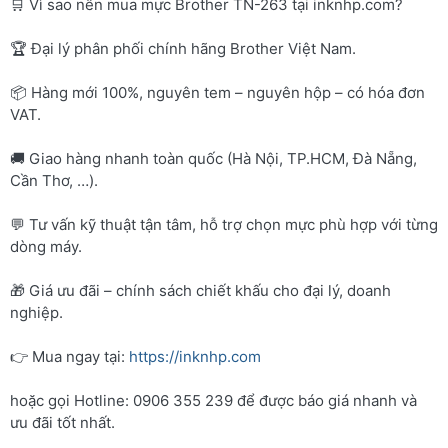
🛒 Vì sao nên mua mực Brother TN-263 tại inknhp.com?
🏆 Đại lý phân phối chính hãng Brother Việt Nam.
📦 Hàng mới 100%, nguyên tem – nguyên hộp – có hóa đơn
VAT.
🚚 Giao hàng nhanh toàn quốc (Hà Nội, TP.HCM, Đà Nẵng,
Cần Thơ, …).
💬 Tư vấn kỹ thuật tận tâm, hỗ trợ chọn mực phù hợp với từng
dòng máy.
🎁 Giá ưu đãi – chính sách chiết khấu cho đại lý, doanh
nghiệp.
👉 Mua ngay tại:
https://inknhp.com
hoặc gọi Hotline: 0906 355 239 để được báo giá nhanh và
ưu đãi tốt nhất.