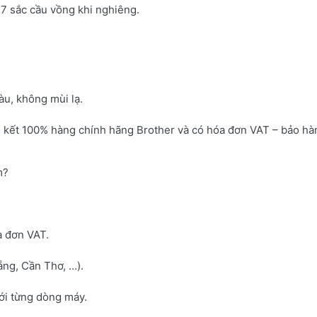
7 sắc cầu vồng khi nghiêng.
u, không mùi lạ.
 kết 100% hàng chính hãng Brother và có hóa đơn VAT – bảo hà
m?
a đơn VAT.
ng, Cần Thơ, …).
với từng dòng máy.