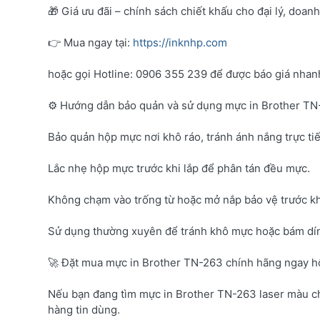
🎁 Giá ưu đãi – chính sách chiết khấu cho đại lý, doan
👉 Mua ngay tại:
https://inknhp.com
hoặc gọi Hotline: 0906 355 239 để được báo giá nhanh 
⚙️ Hướng dẫn bảo quản và sử dụng mực in Brother T
Bảo quản hộp mực nơi khô ráo, tránh ánh nắng trực tiế
Lắc nhẹ hộp mực trước khi lắp để phân tán đều mực.
Không chạm vào trống từ hoặc mở nắp bảo vệ trước kh
Sử dụng thường xuyên để tránh khô mực hoặc bám dí
🚀 Đặt mua mực in Brother TN-263 chính hãng ngay 
Nếu bạn đang tìm mực in Brother TN-263 laser màu c
hàng tin dùng.