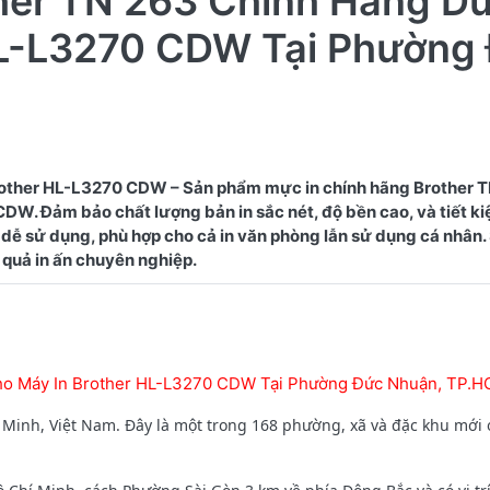
ther TN 263 Chính Hãng D
HL-L3270 CDW Tại Phường
other HL-L3270 CDW – Sản phẩm mực in chính hãng Brother 
W. Đảm bảo chất lượng bản in sắc nét, độ bền cao, và tiết kiệ
dễ sử dụng, phù hợp cho cả in văn phòng lẫn sử dụng cá nhân
ho Máy In Brother HL-L3270 CDW Tại Phường Đức Nhuận, TP.
Minh, Việt Nam. Đây là một trong 168 phường, xã và đặc khu mới