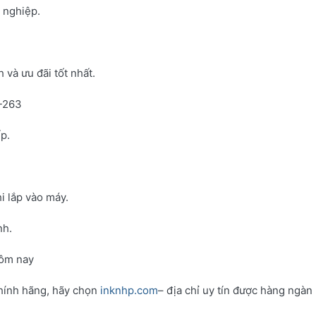
h nghiệp.
và ưu đãi tốt nhất.
N-263
p.
i lắp vào máy.
nh.
hôm nay
hính hãng, hãy chọn
inknhp.com
– địa chỉ uy tín được hàng ngàn