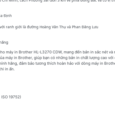
hí Minh, cách Phường Sài Gòn 3 km về phía Đông Bắc và có vị trí
ia Định
với ranh giới là đường Hoàng Văn Thụ và Phan Đăng Lưu
 hãng
 cho máy in Brother HL-L3270 CDW, mang đến bản in sắc nét và r
ủa máy in Brother, giúp bạn có những bản in chất lượng cao với 
hính hãng, đảm bảo tương thích hoàn hảo với dòng máy in Broth
hi in ấn.
n ISO 19752)