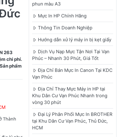
ùng
phun màu A3
 Đức
Mực In HP Chính Hãng
Thông Tin Doanh Nghiệp
Hướng dẫn xử lý máy in bị kẹt giấy
Dịch Vụ Nạp Mực Tận Nơi Tại Vạn
TN 263
Phúc – Nhanh 30 Phút, Giá Tốt
m chi phí.
. Sản phẩm
Địa Chỉ Bán Mực In Canon Tại KDC
Vạn Phúc
Địa Chỉ Thay Mực Máy in HP tại
Khu Dân Cư Vạn Phúc Nhanh trong
vòng 30 phút
HCM
Đại Lý Phân Phối Mực In BROTHER
 ở Thành
tại Khu Dân Cư Vạn Phúc, Thủ Đức,
HCM