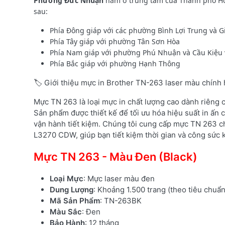
Phường
Đức Nhuận
nằm ở trung tâm của Thành phố Hồ C
sau:
Phía Đông giáp với các phường Bình Lợi Trung và G
Phía Tây giáp với phường Tân Sơn Hòa
Phía Nam giáp với phường Phú Nhuận và Cầu Kiệu 
Phía Bắc giáp với phường Hạnh Thông
🏷️ Giới thiệu mực in Brother TN-263 laser màu chính
Mực TN 263 là loại mực in chất lượng cao dành riêng
Sản phẩm được thiết kế để tối ưu hóa hiệu suất in ấn c
vận hành tiết kiệm. Chúng tôi cung cấp mực TN 263 c
L3270 CDW, giúp bạn tiết kiệm thời gian và công sức k
Mực TN 263 - Màu Đen (Black)
Loại Mực
: Mực laser màu đen
Dung Lượng
: Khoảng 1.500 trang (theo tiêu chuẩ
Mã Sản Phẩm
: TN-263BK
Màu Sắc
: Đen
Bảo Hành
: 12 tháng