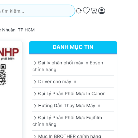
iếm. Kết quả sẽ tự động xuất hiện khi bạn nhập. Nhấn phím Ente
So sánh
Ưa thích
Giỏ hàng
ức Nhuận, TP.HCM
DANH MỤC TIN
Đại lý phân phối máy in Epson
chính hãng
Driver cho máy in
Đại Lý Phân Phối Mực In Canon
Hướng Dẫn Thay Mực Máy In
Đại Lý Phân Phối Mực Fujifilm
chính hãng
Mực In BROTHER chính hãng