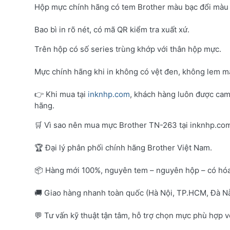
Hộp mực chính hãng có tem Brother màu bạc đổi màu 
Bao bì in rõ nét, có mã QR kiểm tra xuất xứ.
Trên hộp có số series trùng khớp với thân hộp mực.
Mực chính hãng khi in không có vệt đen, không lem mà
👉 Khi mua tại
inknhp.com
, khách hàng luôn được cam
hãng.
🛒 Vì sao nên mua mực Brother TN-263 tại inknhp.co
🏆 Đại lý phân phối chính hãng Brother Việt Nam.
📦 Hàng mới 100%, nguyên tem – nguyên hộp – có hó
🚚 Giao hàng nhanh toàn quốc (Hà Nội, TP.HCM, Đà Nẵ
💬 Tư vấn kỹ thuật tận tâm, hỗ trợ chọn mực phù hợp 