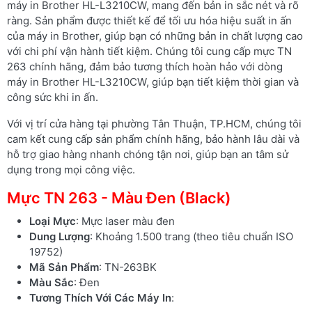
máy in Brother HL-L3210CW, mang đến bản in sắc nét và rõ
ràng. Sản phẩm được thiết kế để tối ưu hóa hiệu suất in ấn
của máy in Brother, giúp bạn có những bản in chất lượng cao
với chi phí vận hành tiết kiệm. Chúng tôi cung cấp mực TN
263 chính hãng, đảm bảo tương thích hoàn hảo với dòng
máy in Brother HL-L3210CW, giúp bạn tiết kiệm thời gian và
công sức khi in ấn.
Với vị trí cửa hàng tại phường Tân Thuận, TP.HCM, chúng tôi
cam kết cung cấp sản phẩm chính hãng, bảo hành lâu dài và
hỗ trợ giao hàng nhanh chóng tận nơi, giúp bạn an tâm sử
dụng trong mọi công việc.
Mực TN 263 - Màu Đen (Black)
Loại Mực
: Mực laser màu đen
Dung Lượng
: Khoảng 1.500 trang (theo tiêu chuẩn ISO
19752)
Mã Sản Phẩm
: TN-263BK
Màu Sắc
: Đen
Tương Thích Với Các Máy In
: