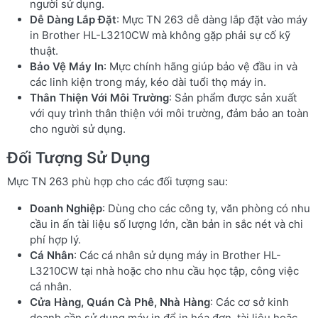
người sử dụng.
Dễ Dàng Lắp Đặt
: Mực TN 263 dễ dàng lắp đặt vào máy
in Brother HL-L3210CW mà không gặp phải sự cố kỹ
thuật.
Bảo Vệ Máy In
: Mực chính hãng giúp bảo vệ đầu in và
các linh kiện trong máy, kéo dài tuổi thọ máy in.
Thân Thiện Với Môi Trường
: Sản phẩm được sản xuất
với quy trình thân thiện với môi trường, đảm bảo an toàn
cho người sử dụng.
Đối Tượng Sử Dụng
Mực TN 263 phù hợp cho các đối tượng sau:
Doanh Nghiệp
: Dùng cho các công ty, văn phòng có nhu
cầu in ấn tài liệu số lượng lớn, cần bản in sắc nét và chi
phí hợp lý.
Cá Nhân
: Các cá nhân sử dụng máy in Brother HL-
L3210CW tại nhà hoặc cho nhu cầu học tập, công việc
cá nhân.
Cửa Hàng, Quán Cà Phê, Nhà Hàng
: Các cơ sở kinh
doanh cần sử dụng máy in để in hóa đơn, tài liệu hoặc