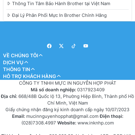
Thông Tin Tâm Bảo Hành Brother tại Việt Nam
Đại Lý Phân Phối Mực In Brother Chính Hãng
VỀ CHÚNG TÔI
DỊCH VỤ
THÔNG TIN
HỖ TRỢ KHÁCH HÀNG
CÔNG TY TNHH MỰC IN NGUYỄN HỢP PHÁT
Mã số doanh nghiệp:
0317923409
Địa chỉ:
668/48B Quốc lộ 13, Phường Hiệp Bình, Thành phố Hồ
Chí Minh, Việt Nam
Giấy chứng nhận đăng ký kinh doanh cấp ngày 10/07/2023
Email:
mucinnguyenhopphat@gmail.com
Điện thoại:
(028)7308.4997
Website:
www.inknhp.com