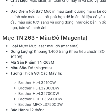
Chất Liệu
: Mực laser, an toàn cho máy in và bảo vệ đầu
in.
Đặc Điểm Nổi Bật
: Mực in màu xanh dương mang lại độ
chính xác màu cao, rất phù hợp để in ấn tài liệu có yêu
cầu màu sắc tươi sáng và sống động, như các bản in đồ
họa, bản vẽ, hình ảnh.
Mực TN 263 - Màu Đỏ (Magenta)
Loại Mực
: Mực laser màu đỏ (magenta)
Dung Lượng
: Khoảng 1.400 trang (theo tiêu chuẩn ISO
19798)
Mã Sản Phẩm
: TN-263M
Màu Sắc
: Đỏ (Magenta)
Tương Thích Với Các Máy In
:
Brother HL-L3210CW
Brother HL-L3230CDW
Brother HL-L3270CDW
Brother DCP-L3550CDW
Brother MFC-L3750CDW
Bảo Hành
: 12 tháng