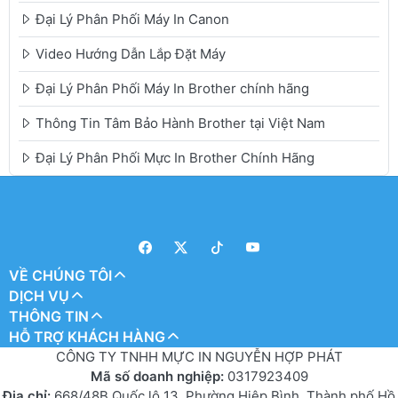
Đại Lý Phân Phối Máy In Canon
Video Hướng Dẫn Lắp Đặt Máy
Đại Lý Phân Phối Máy In Brother chính hãng
Thông Tin Tâm Bảo Hành Brother tại Việt Nam
Đại Lý Phân Phối Mực In Brother Chính Hãng
VỀ CHÚNG TÔI
DỊCH VỤ
THÔNG TIN
HỖ TRỢ KHÁCH HÀNG
CÔNG TY TNHH MỰC IN NGUYỄN HỢP PHÁT
Mã số doanh nghiệp:
0317923409
Địa chỉ:
668/48B Quốc lộ 13, Phường Hiệp Bình, Thành phố Hồ