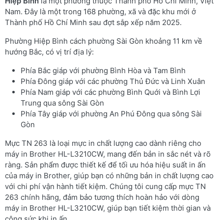
Hiệp Bình
là một phường thuộc Thành phố Hồ Chí Minh, Việt
Nam. Đây là một trong 168 phường, xã và đặc khu mới ở
Thành phố Hồ Chí Minh sau đợt sắp xếp năm 2025.
Phường Hiệp Bình cách phường Sài Gòn khoảng 11 km về
hướng Bắc, có vị trí địa lý:
Phía Bắc giáp với phường Bình Hòa và Tam Bình
Phía Đông giáp với các phường Thủ Đức và Linh Xuân
Phía Nam giáp với các phường Bình Quới và Bình Lợi
Trung qua sông Sài Gòn
Phía Tây giáp với phường An Phú Đông qua sông Sài
Gòn
Mực TN 263 là loại mực in chất lượng cao dành riêng cho
máy in Brother HL-L3210CW, mang đến bản in sắc nét và rõ
ràng. Sản phẩm được thiết kế để tối ưu hóa hiệu suất in ấn
của máy in Brother, giúp bạn có những bản in chất lượng cao
với chi phí vận hành tiết kiệm. Chúng tôi cung cấp mực TN
263 chính hãng, đảm bảo tương thích hoàn hảo với dòng
máy in Brother HL-L3210CW, giúp bạn tiết kiệm thời gian và
công sức khi in ấn.