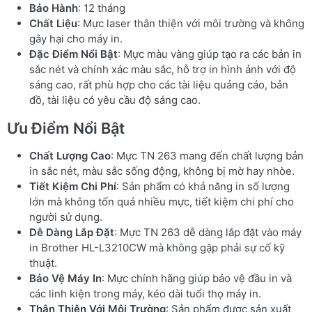
Bảo Hành
: 12 tháng
Chất Liệu
: Mực laser thân thiện với môi trường và không
gây hại cho máy in.
Đặc Điểm Nổi Bật
: Mực màu vàng giúp tạo ra các bản in
sắc nét và chính xác màu sắc, hỗ trợ in hình ảnh với độ
sáng cao, rất phù hợp cho các tài liệu quảng cáo, bản
đồ, tài liệu có yêu cầu độ sáng cao.
Ưu Điểm Nổi Bật
Chất Lượng Cao
: Mực TN 263 mang đến chất lượng bản
in sắc nét, màu sắc sống động, không bị mờ hay nhòe.
Tiết Kiệm Chi Phí
: Sản phẩm có khả năng in số lượng
lớn mà không tốn quá nhiều mực, tiết kiệm chi phí cho
người sử dụng.
Dễ Dàng Lắp Đặt
: Mực TN 263 dễ dàng lắp đặt vào máy
in Brother HL-L3210CW mà không gặp phải sự cố kỹ
thuật.
Bảo Vệ Máy In
: Mực chính hãng giúp bảo vệ đầu in và
các linh kiện trong máy, kéo dài tuổi thọ máy in.
Thân Thiện Với Môi Trường
: Sản phẩm được sản xuất